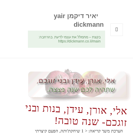
יאיר דיקמן yair
dickmann
בקצת – מתמלל את עצמי לדעת. בהרחבה:
תפריטים
https://dickmann.co.il/main
ווידג'טים
אלי, אורן, עידן, בנות ובני
זוגכם- שנה טובה!
הערכת משך קריאה:
< 1
שיחקת'ותה, הפעם קיצרתי