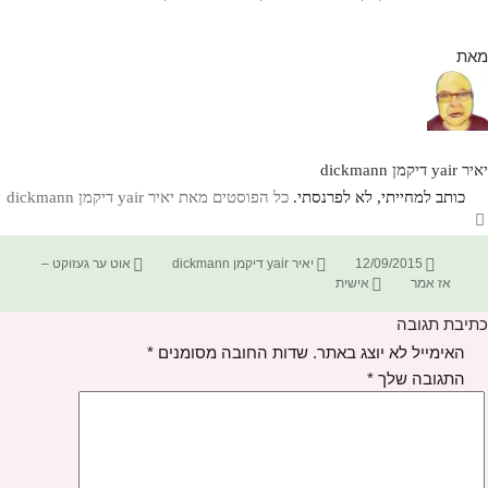
מאת
יאיר yair דיקמן dickmann
כותב למחייתי, לא לפרנסתי.
כל הפוסטים מאת יאיר yair דיקמן dickmann‏
פורסם
מחבר
קטגוריות
12/09/2015
יאיר yair דיקמן dickmann
אוט ער געזוקט –
בתאריך
תגיות
אז אמר
אישית
כתיבת תגובה
האימייל לא יוצג באתר.
שדות החובה מסומנים
*
התגובה שלך
*