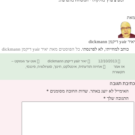
ומפיצ'פוץ' מולקולרי הנוסחה מתנדפת.
מאת
יאיר yair דיקמן dickmann
כותב למחייתי, לא לפרנסתי.
כל הפוסטים מאת יאיר yair דיקמן dickmann‏
פורסם
מחבר
קטגוריות
12/10/2013
יאיר yair דיקמן dickmann
אוט ער געזוקט –
בתאריך
תגיות
אז אמר
אחיזה תודעתית
,
אינטלקט
,
חינוך
,
סוציולוגיה
,
פיננסי
,
תקשורת
כתיבת תגובה
האימייל לא יוצג באתר.
שדות החובה מסומנים
*
התגובה שלך
*