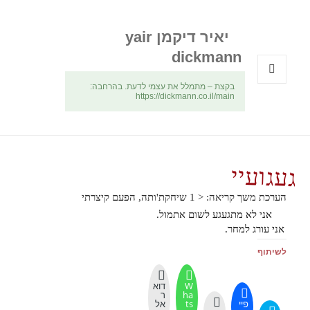
יאיר דיקמן yair
dickmann
בקצת – מתמלל את עצמי לדעת. בהרחבה:
תפריטים
https://dickmann.co.il/main
ווידג'טים
געגועיי
הערכת משך קריאה:
< 1
שיחקת'ותה, הפעם קיצרתי
אני לא מתגעגע לשום אתמול.
אני עורג למחר.
לשיתוף
W
דוא
ha
ר
פיי
ts
אל