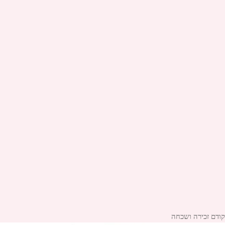
יווט
הפוסט
קודם
זכירה ושכחה