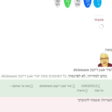
סב
הד
Ap
קט
X
וק
פס
p
רוני
אהבתי
טוען...
מאת
יאיר yair דיקמן dickmann
כותב למחייתי, לא לפרנסתי.
כל הפוסטים מאת יאיר yair דיקמן dickmann‏
פורסם
מחבר
קטגוריות
03/03/2013
יאיר yair דיקמן dickmann
אוט ער געזוקט –
בתאריך
תגיות
אז אמר
אישית
הערות? אשמח לתגובתך