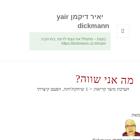
יאיר דיקמן yair
dickmann
בקצת – מתמלל את עצמי לדעת. בהרחבה:
תפריטים
https://dickmann.co.il/main
ווידג'טים
מה אני שווה?
הערכת משך קריאה:
< 1
שיחקת'ותה, הפעם קיצרתי
מאת
יאיר yair דיקמן dickmann