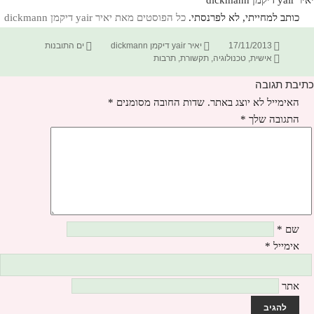
כותב למחייתי, לא לפרנסתי.
כל הפוסטים מאת יאיר yair דיקמן dickmann‏
פורסם
מחבר
קטגוריות
17/11/2013
יאיר yair דיקמן dickmann
ים התובנות
תגיות
בתאריך
אישית
,
טכנולוגיה
,
תקשורת
,
תרבות
כתיבת תגובה
האימייל לא יוצג באתר.
שדות החובה מסומנים
*
התגובה שלך
*
שם
*
אימייל
*
אתר