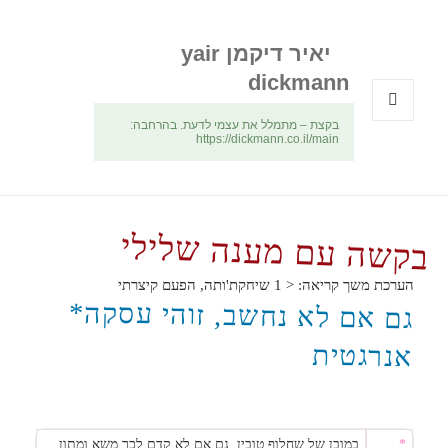
יאיר דיקמן yair
dickmann
בקצת – מתמלל את עצמי לדעת. בהרחבה:
תפריטים
https://dickmann.co.il/main
ווידג'טים
בקשה עם מענה שלילי
הערכת משך קריאה:
< 1
שיחקת'ותה, הפעם קיצרתי
גם אם לא נחשב, זוהי עסקה*
אנרגטית
*
במובן של שחלוף טובין, גם אם לא קדם לכך משא ומתון