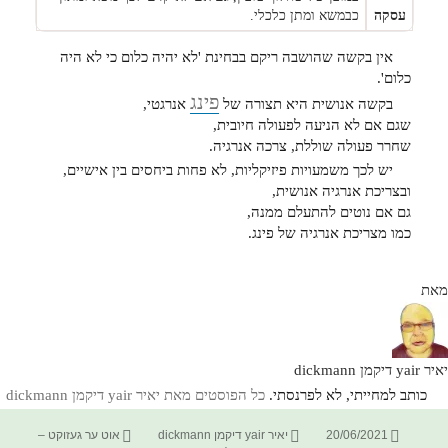
עסקה
כבמשא ומתן כלכלי.
אין בקשה שהושבה ריקם בבחינת 'לא יהיה כלום כי לא היה
כלום'.
פינג
בקשה אנושית היא תצורה של
אנרגטי,
שגם אם לא הניעה לפעולה חיובית,
שחרר פעולה שוללת, צרכה אנרגיה.
יש לכך משמעויות פיזיקליות, לא פחות ביחסים בין אישיים,
ובצריכת אנרגיה אנושית,
גם אם נוטים להתעלם ממנה,
כמו מצריכת אנרגיה של פינג.
מאת
יאיר yair דיקמן dickmann
כותב למחייתי, לא לפרנסתי.
כל הפוסטים מאת יאיר yair דיקמן dickmann‏
פורסם
מחבר
קטגוריות
20/06/2021
יאיר yair דיקמן dickmann
אוט ער געזוקט –