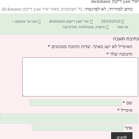
יאיר yair דיקמן dickmann
כותב למחייתי, לא לפרנסתי.
כל הפוסטים מאת יאיר yair דיקמן dickmann‏
פורסם
מחבר
קטגוריות
28/10/2016
יאיר yair דיקמן dickmann
אוט ער געזוקט –
בתאריך
תגיות
אז אמר
אישית
,
סוציולוגיה
,
פוליטיקה
כתיבת תגובה
האימייל לא יוצג באתר.
שדות החובה מסומנים
*
התגובה שלך
*
שם
*
אימייל
*
אתר