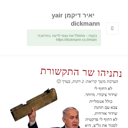
יאיר דיקמן yair
dickmann
בקצת – מתמלל את עצמי לדעת. בהרחבה:
תפריטים
https://dickmann.co.il/main
ווידג'טים
נתניהו שר התקשורת
הערכת משך קריאה:
2
דקות, בערך 🙂
לא דחוף לי
שידור ציבורי. מיותר.
כולל אנומליית
צבא עם תחנת
שידור אזרחית.
לא דחוף לי פרקטית
לסגור את גל"צ, היא