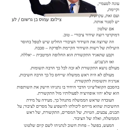
עונה לטעמיי,
וקיימת,
ועם זאת, עקרונית,
יש לסגור אותה.
אם שלטון
דמוקרטי רוצה שידור ציבורי – טוב.
וזה שרוצה את השידור הציבורי החליט שיש לטפל בחוסר
היעילות של רשות השידור הקיימת ולפרקה – סבבה.
וקבע שתאגיד התקשורת הוא החלופה המיטבית – יאללה.
ואז הג'עג'וע.
מעולם נושא התקשורת לא זכה לכל כך הרבה תשומות.
מעולם לא היה ראש ממשלה שייחס כל כך הרבה חשיבות,
אנרגיה ותשומות לתקשורת.
בהסכם הקואליציוני הדבר היחיד בו נתניהו חישק את השותפות
הוא שלא יהוו אופוזיציה לפעולותיו מול התקשורת.
העובדה שראש הממשלה מתנהל כך, מעידה על מידת
החשיבות שהוא מייחס ליכולתו להשפיע על מסרים לציבור; על
תכנים, צבעים, הטיות, של המסרים, התקשורת, של ראש
הממשלה, ואלה של הציבור.
המעש, בפועל – פחות חשוב לנתניהו לשם קיום שלטונו