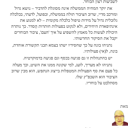
לשביעות רצון הבוחר.
את יוקר המחיה הממשלה אינה מסוגלת להדביר – נושא גדול
ומורכב מדיי, שרוב הציבור תולה בממשלה, ובפועל, לדעתי, בכלכלה
גלובלית גדול על מידות טיפול כלכלה מקומית – לא למנוע את
אינתיפאדת היחידים, ולא לנקוט בפעולות חותרות הֶסדר. כך נותרה
היכולת לעשות כל מאמץ להשפיע על איך 'העם', ציבור הבוחרים
יקבל את הסיקור החדשותי.
נתניהו בונה על כך שחסידיו ישתו בצמא תכני תקשורת אוהדת,
בונה, ל(אי) פעולותיו.
יש בהתנהלות זו גם פגיעה בכסף וגם פגיעה בדמוקרטיה.
נתניהו לא מעריך, לועג, למי שקונה ממנו את השיט, וכך מעלה
כל פעם את סף הפעולות המטפלות בייצוג הנתפש, הוא מבין שרוב
הציבור הוא השכפ"ץ שלו.
מסתלבט על בוחריו.
מאת