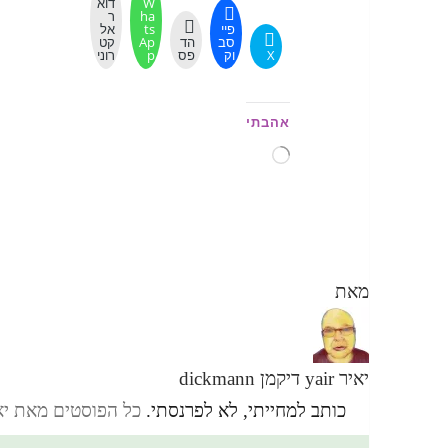
W
דוא
ha
ר
פיי
ts
אל
סב
הד
Ap
קט
X
וק
פס
p
רוני
אהבתי
טוען...
מאת
יאיר yair דיקמן dickmann
כותב למחייתי, לא לפרנסתי.
כל הפוסטים מאת יאיר yair דיקמן ann