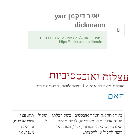
יאיר דיקמן yair
dickmann
בקצת – מתמלל את עצמי לדעת. בהרחבה:
תפריטים
https://dickmann.co.il/main
ווידג'טים
עצלות ואובססיביות
הערכת משך קריאה:
< 1
שיחקת'ותה, הפעם קיצרתי
האם
כינוי אחד את האחר
אובססיבי
, בשל קבלתו
שקול
תיוג
עצל
מענה ארוך, מלא מציפייתו, לבטח מרמת
ל-
נטול אנרגיה
,
האנרגיה שהמכנה מותנה, יכול, מסוגל או
על היעדר
רוצה להכיל או להקצות,
מענה, או