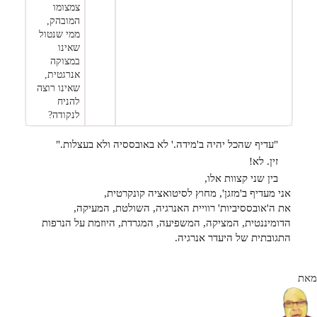
צמצומו
המובהק,
ממי שנטול
שאינו
במצוקה
אנרגטית,
שאינו רוצה
להניח
לנקודה?
"עדיף שהכל יהיה ב'מידה.' לא באובססיה ולא בעצלות."
זין. לא!
בין שני קצוות אלו,
אני מעדיף ב'מזגן', מחוץ לסיטואציה קונקרטית,
את ה'אובססיביות' רוויית האנרגיה, השולטת, המעיקה,
הדומיננטית, המציקה, המשפיעה, המגרדת, היוזמת על הנרפות
התגובתית של היעדר אנרגיה.
מאת