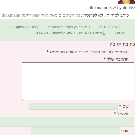
יאיר yair דיקמן dickmann
כותב למחייתי, לא לפרנסתי.
כל הפוסטים מאת יאיר yair דיקמן dickmann‏
פורסם
מחבר
קטגוריות
15/12/2016
יאיר yair דיקמן dickmann
אוט ער געזוקט –
בתאריך
תגיות
אז אמר
אישית
,
התנהגות
,
יחסים
,
קלישאותיי
,
תקשורת
כתיבת תגובה
האימייל לא יוצג באתר.
שדות החובה מסומנים
*
התגובה שלך
*
שם
*
אימייל
*
אתר