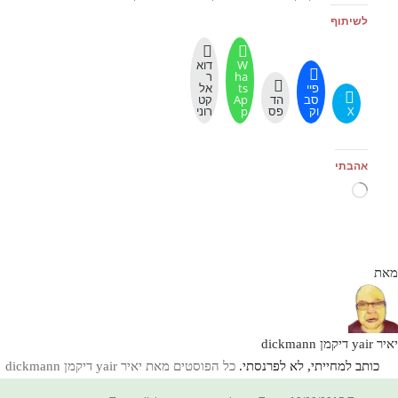
לשיתוף
W
דוא
ha
ר
פיי
ts
אל
סב
הד
Ap
קט
X
וק
פס
p
רוני
אהבתי
טוען...
מאת
יאיר yair דיקמן dickmann
כותב למחייתי, לא לפרנסתי.
כל הפוסטים מאת יאיר yair דיקמן dickmann‏