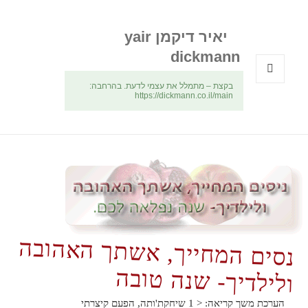
יאיר דיקמן yair
dickmann
בקצת – מתמלל את עצמי לדעת. בהרחבה:
תפריטים
https://dickmann.co.il/main
ווידג'טים
נסים המחייך, אשתך האהובה
ולילדיך- שנה טובה
הערכת משך קריאה:
< 1
שיחקת'ותה, הפעם קיצרתי