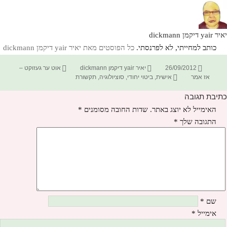
יאיר yair דיקמן dickmann
כותב למחייתי, לא לפרנסתי.
כל הפוסטים מאת יאיר yair דיקמן dickmann‏
פורסם
מחבר
קטגוריות
26/09/2012
יאיר yair דיקמן dickmann
אוט ער געזוקט –
בתאריך
תגיות
אז אמר
אישית
,
ביטוי יחודי
,
סוציולוגיה
,
תקשורת
כתיבת תגובה
האימייל לא יוצג באתר.
שדות החובה מסומנים
*
התגובה שלך
*
שם
*
אימייל
*