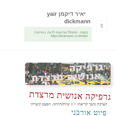
יאיר דיקמן yair
dickmann
בקצת – מתמלל את עצמי לדעת. בהרחבה:
תפריטים
https://dickmann.co.il/main
ווידג'טים
גרפיקה אנושית מרצדת
הערכת משך קריאה:
< 1
שיחקת'ותה, הפעם קיצרתי
פיוט אורבני