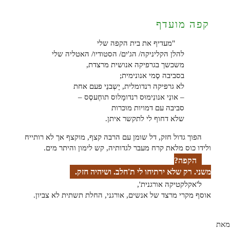
קפה מועדף
"מעדיף את בית הקפה שלי
להלן הקליניקה/ הג'ים/ הסטודיו/ האטליה שלי
משכשך בגרפיקה אנושית מרצדת,
בסביבה סֶמי אנונימית;
לא גרפיקה רנדומלית, יָשְבנֵי פעם אחת
– אונִי אנונִימוּס רנדומָלוס תוחֶעסֶס –
סביבה עם דמויות מוכרות
שלא דחוף לי לתקשר איתן.
הפוך גדול חזק, דל שומן עם הרבה קצף, מוקצף אך לא רותייח
ולידו כוס מלאת קרח מעבר לגדותיה, קש לימון והיתר מים.
הקפה?
משני. רק שלא ירתיחו לי ת'חלב. ושיהיה חזק.
ל'אקלקטיקה אורגנית',
אוסף מקרי מרצד של אנשים, אורגני, החלת תשתית לא צביון.
מאת