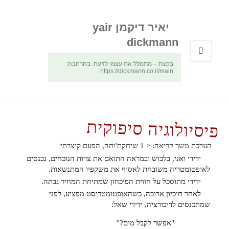
יאיר דיקמן yair
dickmann
בקצת – מתמלל את עצמי לדעת. בהרחבה:
תפריטים
https://dickmann.co.il/main
ווידג'טים
פיסיולוגיה סיפוקית
הערכת משך קריאה:
< 1
שיחקת'ותה, הפעם קיצרתי
ידידי ואני, בלבוש ובמראה התואם את צרות הנוכחים, נכנסים
לאופטומטריה משובחת לאסוף את משקפיו המתנשאות.
ידידי מתוסכל על חווית הפיכחון שמתיחת המחיר גבתה.
לאחר חיכיון ארוכה, כשהאופטומטריסט מפציע, לפני
שמתכנסים לדיבורציה, ידידי שאל:
"אפשר לקבל מים?"