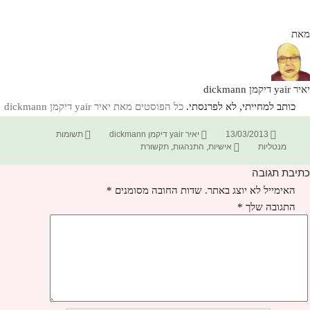
מאת
יאיר yair דיקמן dickmann
כותב למחייתי, לא לפרנסתי.
כל הפוסטים מאת יאיר yair דיקמן dickmann‏
פורסם
מחבר
קטגוריות
13/03/2013
יאיר yair דיקמן dickmann
תשומות
בתאריך
תגיות
מנטליות
אישיות
,
התנהגות
,
תקשורת
כתיבת תגובה
האימייל לא יוצג באתר.
שדות החובה מסומנים
*
התגובה שלך
*