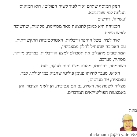
הנזק המוסף שתרם יאיר לפיד לשיח הפוליטי, הוא המיאוס
הנלווה למי שמתבטא.
'עשייה', דורשים.
הכמיהה היא כמובן לתוצאה מאד מסויימת, מקומית, שחשובה
לאיש השיח.
יאיר לפיד, בשל ההיפר וורבליות, האטרקטיביות התקשורתית,
עם האכזבה שהנחיל לחלק ממצביעיו,
המאוכזבים מתעלים את תסכולם למצע הוורבליות, כמרכיב מיותר,
מסתיר, מערבב,
כשהמסר, בהירותו, מהווה מצע נחות לעיקר, כעת.
האיש, מעבר להיותו פנומן פוליטי שהביא במו יכולתו, לבד,
עצמאית, 19 מנדטים,
מצליח לשנות את השיח, גם אם נגטיבית, הן לאזני הציבור, והן
באמצעות הפוליטיקאים המדברים.
מאת
יאיר yair דיקמן dickmann