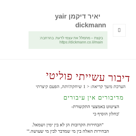
יאיר דיקמן yair
dickmann
בקצת – מתמלל את עצמי לדעת. בהרחבה:
תפריטים
https://dickmann.co.il/main
ווידג'טים
דיבור עשייתי פוליטי
הערכת משך קריאה:
< 1
שיחקת'ותה, הפעם קיצרתי
מדיבורים אין עיבורים
הציטוט באמצעי התקשורת-
'כחלון הוסיף כי
"הבחירות הקרובות הן לא בין ימין ושמאל.
הבחירות האלה בין מי שמדבר לבין מי שעושה."'