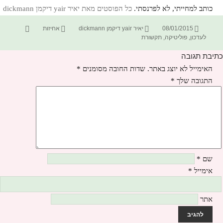
כותב למחייתי, לא לפרנסתי.
כל הפוסטים מאת יאיר yair דיקמן dickmann‏
פורסם
מחבר
קטגוריות
תגיות
08/01/2015
יאיר yair דיקמן dickmann
אחיזות
בתאריך
לעדכון
,
פוליטיקה
,
תקשורת
כתיבת תגובה
האימייל לא יוצג באתר.
שדות החובה מסומנים
*
התגובה שלך
*
שם
*
אימייל
*
אתר