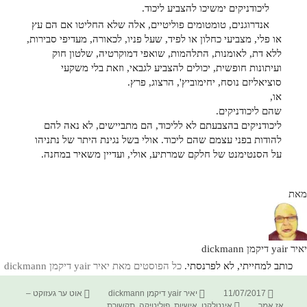
ליכודניקים ימשיכו להצביע ליכוד.
אנדרוגנים, טומטומים פוליטיים, אלה שלא החליטו אם הם עץ
או פלי, מצביעי כחלון או לפיד, שעל פניו, לכאורה, מעדיפי סבירות,
ללא דת, לאומנות, התלהמות, שואפי דמוקרטיה, שלטון חוק
ועיתונות חופשית, יכולים להצביע לגבאי, וזאת בלי משקעי
סוציאליזם נוסח, יחימוביץ', הרצוג, פרץ.
או,
שהם ליכודניקים.
ליכודניקים בהצבעתם לא לליכוד, הם מתביישים, לא נאה להם
להודות בפני עצמם שהם ליכוד. אולי בשל נגינת היתר של נתניהו
על הסנטימנט של חלקם שמרתיע, אולי, ועדיין משאיר במחנה.
מאת
יאיר yair דיקמן dickmann
כותב למחייתי, לא לפרנסתי.
כל הפוסטים מאת יאיר yair דיקמן dickmann‏
פורסם
מחבר
קטגוריות
11/07/2017
יאיר yair דיקמן dickmann
אוט ער געזוקט –
בתאריך
תגיות
אז אמר
אינטלקט
,
אישיות
,
פוליטיקה
,
תקשורת