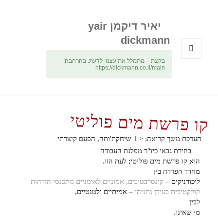
יאיר דיקמן yair
dickmann
בקצת – מתמלל את עצמי לדעת. בהרחבה:
תפריטים
https://dickmann.co.il/main
ווידג'טים
קו פרשת מים פוליטי
הערכת משך קריאה:
< 1
שיחקת'ותה, הפעם קיצרתי
בחירת גבאי כיו"ר מפלגת העבודה
הוא קו פרשת מים פוליטי; לעת הזו.
מחדד הפרדה בין
ליכודניקים
– קונסרבטיבים, אמוניים לאומניים מתכנסי הזדהות
קולקטיבית בעידן נתניהו –
אמיתיים ולטנטיים,
לבין
מי שאינו.