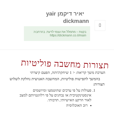
יאיר דיקמן yair
dickmann
בקצת – מתמלל את עצמי לדעת. בהרחבה:
תפריטים
https://dickmann.co.il/main
ווידג'טים
תצורות מחשבה פוליטיות
הערכת משך קריאה:
< 1
שיחקת'ותה, הפעם קיצרתי
בהמשך לתפישות פוליטיות, המחשבה האנושית נחלקת לשלוש
תצורות:
פעולות על פי ערכים שהוטמעו ומיושמים
אינסטינקטיבית או נבחנים על פי רלוונטיותם למצב
לאור הרקע האישיותי, תרבותי.
רוב האוכלוסיה