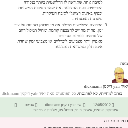
לסיבה אחת שתיראה לו הרלוונטית ביותר בנקודה
הקריטית- בעת ההצבעה. את שאר הסיבות המשניות
יכפיף באינוס רציונלי לסיבה העיקרית.
משרעת הצבעתית.
הקבוצה השלישית מכילה את מי שבוחן רעיונות על ציר
זמן, פחות מחוייב להצבעה קודמת ומחיל תמלול רחב
של גורמים בבחינת העדפתו.
מאפיין יותר מצביעים ליברליים או מצביעי ימין שהדת
אינה חלק ממשוואת ההצבעה.
מאת
יאיר yair דיקמן dickmann
כותב למחייתי, לא לפרנסתי.
כל הפוסטים מאת יאיר yair דיקמן dickmann‏
פורסם
מחבר
קטגוריות
תגיות
12/05/2012
יאיר yair דיקמן dickmann
אחיזות
בתאריך
אינטלקט
,
אישיות
,
אישית
,
חינוך
,
סוציולוגיה
,
פוליטיקה
,
תרבות
כתיבת תגובה