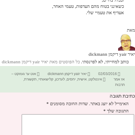
ובכלל בחיים,
כשאינני בטוח מהם העדפות, טעמי האחר,
אעדיף את טעמיי שלי.
מאת
יאיר yair דיקמן dickmann
כותב למחייתי, לא לפרנסתי.
כל הפוסטים מאת יאיר yair דיקמן dickmann‏
פורסם
מחבר
קטגוריות
02/03/2016
יאיר yair דיקמן dickmann
אוט ער געזוקט –
בתאריך
תגיות
אז אמר
אינטלקט
,
אישית
,
יחסים
,
לעדכון
,
קלישאותיי
,
תקשורת
,
תרבות
כתיבת תגובה
האימייל לא יוצג באתר.
שדות החובה מסומנים
*
התגובה שלך
*