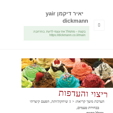
יאיר דיקמן yair
dickmann
בקצת – מתמלל את עצמי לדעת. בהרחבה:
תפריטים
https://dickmann.co.il/main
ווידג'טים
ריצוי והעדפות
הערכת משך קריאה:
< 1
שיחקת'ותה, הפעם קיצרתי
בבחירת טעמים,