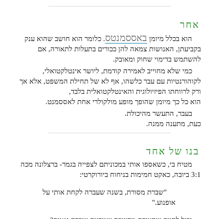
אחר
באססמנטס
הוא בכלל מיומן
. כלומר הוא חושב שהוא ענק
בקביעתן, האנושות צמאה להן ככורים בתעלות לתאורה, אם
להשתמש בדימוי שחוק ומאובק.
כמי שלא מחוייב לאמירה קודמת, ליושר אינטלקטואלי,
לקוהורנטיות עם עבר כלשהו, אף לא של תחילת המשפט, אלא אך
ורק לרווחתו הפיזיולוגית והאינטלקטואלית בלבד,
הוא כל כך מיומן שהופך מופע מולקולרי אחת לאססמנט.
בעבר, התעשר מהיכולת.
כעת, מתענה ממנה.
בנו של אחד
מטיח בי, כשאספו אותי במכוניתם לצפייה בגמר- ברצלונה מכה
3:1 ביובה, כאקט חמימות בניחוח ביורוקרטי:
"שברת מסורת, בשנה שעברה לקחת אותי על
אופנוע."