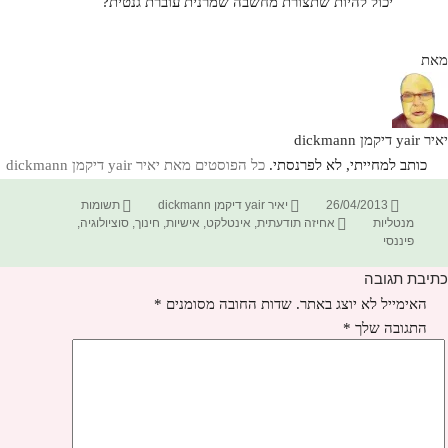
יכול להיות שתצורת מחשבה שמרנית עוברת גנטית?
מאת
יאיר yair דיקמן dickmann
כותב למחייתי, לא לפרנסתי.
כל הפוסטים מאת יאיר yair דיקמן dickmann‏
פורסם
מחבר
קטגוריות
26/04/2013
יאיר yair דיקמן dickmann
תשומות
בתאריך
תגיות
מנטליות
אחיזה תודעתית
,
אינטלקט
,
אישיות
,
חינוך
,
סוציולוגיה
,
פיננסי
כתיבת תגובה
האימייל לא יוצג באתר.
שדות החובה מסומנים
*
התגובה שלך
*