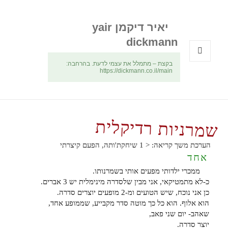
יאיר דיקמן yair
dickmann
בקצת – מתמלל את עצמי לדעת. בהרחבה:
תפריטים
https://dickmann.co.il/main
ווידג'טים
שמרניות רדיקלית
הערכת משך קריאה:
< 1
שיחקת'ותה, הפעם קיצרתי
אחד
ממכרי ילדותי מפעים אותי בשמרנותו.
כ-לא מתמטיקאי, אני מבין שלסדרה מינימלית יש 3 אברים.
כן אני נוכח, שיש הטועים ומ-2 מופעים יוצרים סדרה.
הוא אלוף. הוא כל כך מוטה סדר מקבייע, שממופע אחד,
שאהב- יום שני פאב,
יוצר סדרה.