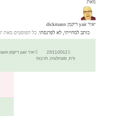
מאת
יאיר yair דיקמן dickmann
כותב למחייתי, לא לפרנסתי.
כל הפוסטים מאת יאיר yair דיקמן ann
פורסם
מחבר
23/11/2012
יאיר yair דיקמן dickmann
בתאריך
ודת
,
סוציולוגיה
,
תרבות
כתיבת תגובה
האימייל לא יוצג באתר.
שדות החובה מסומנים
*
התגובה שלך
*