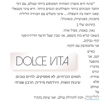
"שינה היא מועדון האחווה המטופש ביותר בעולם, עם דמי
החבר הגבוהים ביותר והפולחנים הגסים ביותר. היא עינוי מנטאלי
שאני רואה בה השפלה… אינני משלים עם הבגידה הלילית
בתבונה, באנושיות, בגאונות".
[תרגום שלי.]
גאון. באמת. מפיל אותי.
כשאני קורא כזה משפט, אני מבין שעל הרצף הדרוויניסטי
קוף–נבוקוב,
אני מתממשק עם הקוף.
כאיש
קטן, אני
מתפעל
מדבריו
וגורס
תנאים הכרחיים, לא מספיקים, לחיים טובים:
אחרת:
פלא
יציבות רגשית, הירדמות מיידית, חרבון שגרתי
שחלם
על
לוליטות
, וזכה לתהילת עולם, ואני עוסק בקקי?