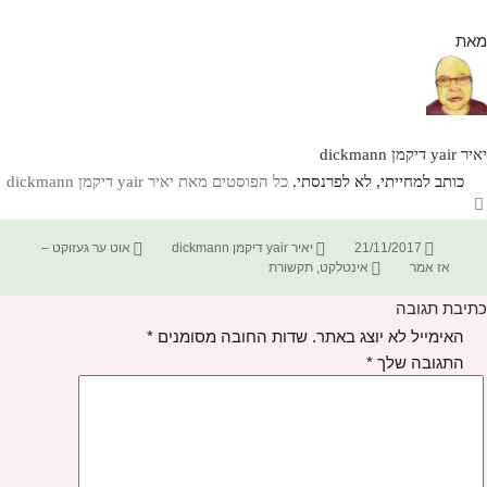
מאת
יאיר yair דיקמן dickmann
כותב למחייתי, לא לפרנסתי.
כל הפוסטים מאת יאיר yair דיקמן dickmann‏
פורסם
מחבר
קטגוריות
21/11/2017
יאיר yair דיקמן dickmann
אוט ער געזוקט –
בתאריך
תגיות
אז אמר
אינטלקט
,
תקשורת
כתיבת תגובה
האימייל לא יוצג באתר.
שדות החובה מסומנים
*
התגובה שלך
*