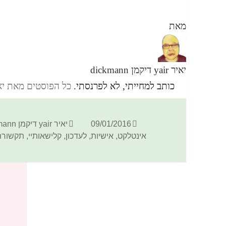
מאת
יאיר yair דיקמן dickmann
כותב למחייתי, לא לפרנסתי.
כל הפוסטים מאת יאיר yair דיקמן ann
פורסם
מחבר
09/01/2016
יאיר yair דיקמן dickmann
בתאריך
אינטלקט
,
אישיות
,
לעדכון
,
קלישאותיי
,
תקשורת
הערות? אשמח לתגובתך