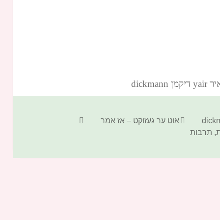
dickm‏
קטגוריות
תגיות
אוט ער געזוקט – אז אמר
,
תרבות