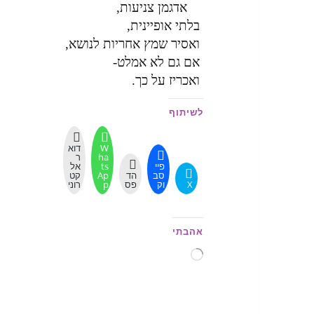
אדגמן צניעות,
בלתי אופיינית,
ואסיר שמץ אחריות לנושא,
אם גם לא אמלט-
ואכריז על כך.
לשיתוף
W
דוא
ha
ר
פיי
ts
אל
סב
הד
Ap
קט
X
וק
פס
p
רוני
אהבתי
טוען...