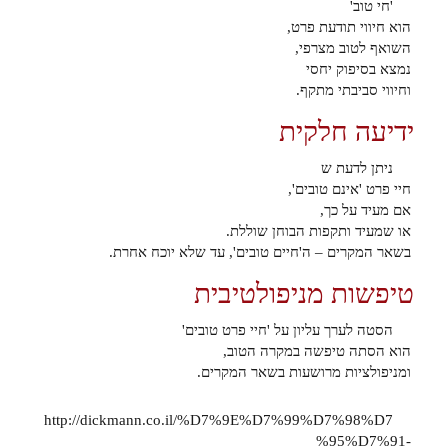
'חי טוב'
הוא חיווי תודעת פרט,
השואף לטוב מצרפי,
נמצא בסיפוק יחסי
וחיווי סביבתי מתקף.
ידיעה חלקית
ניתן לדעת ש
חיי פרט 'אינם טובים',
אם מעיד על כך,
או שמעיד ותקפות הבוחן שוללת.
בשאר המקרים – ה'חיים טובים', עד שלא יוכח אחרת.
טיפשות מניפולטיבית
הסטה לערך עליון על 'חיי פרט טובים'
הוא הסתה טיפשה במקרה הטוב,
ומניפולציות מרושעות בשאר המקרים.
http://dickmann.co.il/%D7%9E%D7%99%D7%98%D7
%95%D7%91-