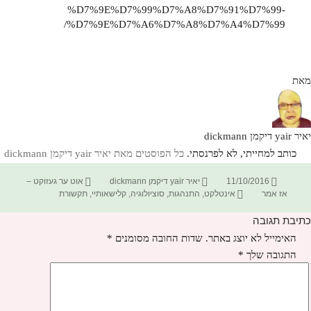
%D7%9E%D7%99%D7%A8%D7%91%D7%99-
%D7%9E%D7%A6%D7%A8%D7%A4%D7%99/
מאת
יאיר yair דיקמן dickmann
כותב למחייתי, לא לפרנסתי.
כל הפוסטים מאת יאיר yair דיקמן dickmann‏
פורסם
מחבר
קטגוריות
11/10/2016
יאיר yair דיקמן dickmann
אוט ער געזוקט –
בתאריך
תגיות
אז אמר
אינטלקט
,
התנהגות
,
סוציולוגיה
,
קלישאותיי
,
תקשורת
כתיבת תגובה
האימייל לא יוצג באתר.
שדות החובה מסומנים
*
התגובה שלך
*