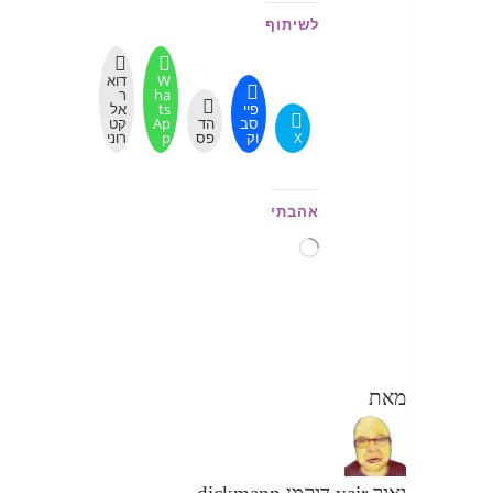
לשיתוף
W
דוא
ha
ר
פיי
ts
אל
סב
הד
Ap
קט
X
וק
פס
p
רוני
אהבתי
טוען...
מאת