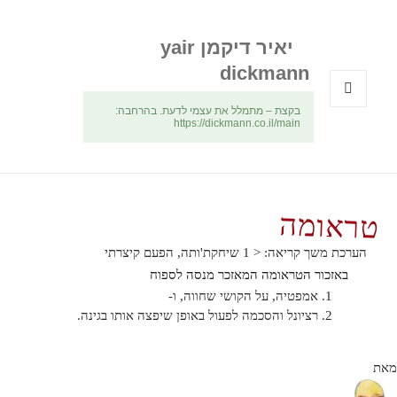
יאיר דיקמן yair
dickmann
בקצת – מתמלל את עצמי לדעת. בהרחבה:
תפריטים
https://dickmann.co.il/main
ווידג'טים
טראומה
הערכת משך קריאה:
< 1
שיחקת'ותה, הפעם קיצרתי
באזכור הטראומה המאזכר מנסה לספוח
אמפטיה, על הקושי שחווה, ו-
רציונל והסכמה לפעול באופן שיפצה אותו בגינה.
מאת