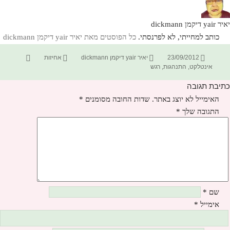
יאיר yair דיקמן dickmann
כותב למחייתי, לא לפרנסתי.
כל הפוסטים מאת יאיר yair דיקמן dickmann‏
פורסם
מחבר
קטגוריות
תגיות
23/09/2012
יאיר yair דיקמן dickmann
אחיזות
בתאריך
אינטלקט
,
התנהגות
,
רגש
כתיבת תגובה
האימייל לא יוצג באתר.
שדות החובה מסומנים
*
התגובה שלך
*
שם
*
אימייל
*