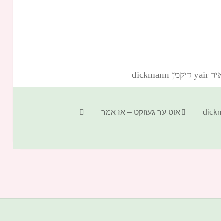
dickm‏
קטגוריות
תגיות
אוט ער געזוקט – אז אמר