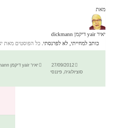
מאת
יאיר yair דיקמן dickmann
כותב למחייתי, לא לפרנסתי.
כל הפוסטים מאת יאיר yair דיקמן ann
פורסם
מחבר
27/09/2012
יאיר yair דיקמן dickmann
בתאריך
סוציולוגיה
,
פיננסי
כתיבת תגובה
האימייל לא יוצג באתר.
שדות החובה מסומנים
*
התגובה שלך
*