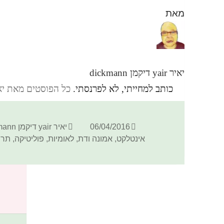
מאת
יאיר yair דיקמן dickmann
כותב למחייתי, לא לפרנסתי.
כל הפוסטים מאת יאיר yair דיקמן ann
פורסם
מחבר
06/04/2016
יאיר yair דיקמן dickmann
בתאריך
אינטלקט
,
אמונה ודת
,
לאומיות
,
פוליטיקה
,
תרב
כתיבת תגובה
האימייל לא יוצג באתר.
שדות החובה מסומנים
*
התגובה שלך
*