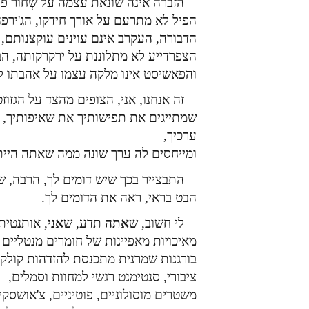
הזברה אינה שונאת עצמה על שְחור פס
הפיל לא מתרעם על אורך חידקו, הג'ירפ
הדבורה, העקרב אינם עוינים עוקצנותם,
הצפרדייע לא מתלוננת על ירקרקותה, הבו
והפאשיסט אינו מלקה עצמו על אהבתו לרי
זה אנחנו, אני, הצופים מהצד על הגזוז
שמתייגים את תפישותיך את שאיפותיך,
ערכיך,
ומייחסים לה ערך שונה ממה שאתה היית
התבצייר בכך שיש דומים לך, הרבה, ש
הבט בראי, ראה את הדומים לך.
לי חשוב, ש
אתה
תדע, ש
אני
, אותנטית
מאיכויות מאפיינות של חומרים מנטליים 
בורגנות שמרנית מתכנסת להזדהות קולקט
ציבורי, סנטימנט רגשי למחוות וסמלים,
משטרים מוסולוניים, פוטיניים, צ'אושסקי