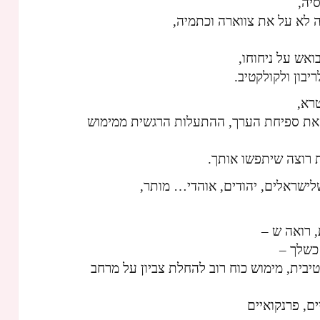
יה,
ה לא על את צווארה וכתמיה,
אש על ניחוחו,
בון ולקולקטיב.
טרא,
 את ספיחת הערך, ההתעלות הרגשית ממימוש
 רוצה שיתפשו אותך.
לישראלים, יהודים, אוהדי… מותר,
, רואה ש –
כשלך –
יבית, מימוש כוח רוב להחלת צביון על מרחב
ים, פרנקואיים