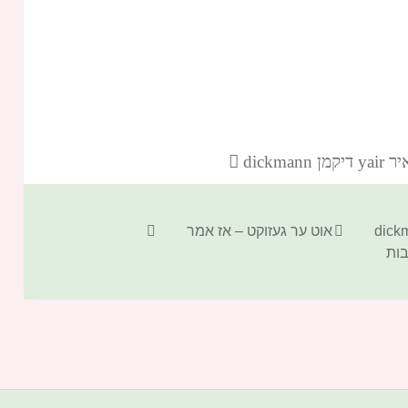
dickm‏
קטגוריות
תגיות
אוט ער געזוקט – אז אמר
ות