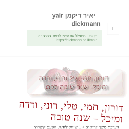
יאיר דיקמן yair
dickmann
בקצת – מתמלל את עצמי לדעת. בהרחבה:
תפריטים
https://dickmann.co.il/main
ווידג'טים
דורון, תמי, טלי, רוני, ורדה
ומיכל – שנה טובה
הערכת משך קריאה:
< 1
שיחקת'ותה, הפעם קיצרתי