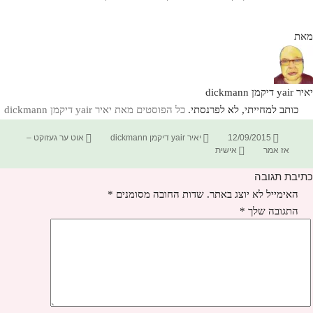
מאת
יאיר yair דיקמן dickmann
כותב למחייתי, לא לפרנסתי.
כל הפוסטים מאת יאיר yair דיקמן dickmann‏
פורסם
מחבר
קטגוריות
12/09/2015
יאיר yair דיקמן dickmann
אוט ער געזוקט –
בתאריך
תגיות
אז אמר
אישית
כתיבת תגובה
האימייל לא יוצג באתר.
שדות החובה מסומנים
*
התגובה שלך
*