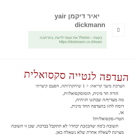
יאיר דיקמן yair
dickmann
בקצת – מתמלל את עצמי לדעת. בהרחבה:
תפריטים
https://dickmann.co.il/main
ווידג'טים
העדפה לנטייה סקסואלית
הערכת משך קריאה:
< 1
שיחקת'ותה, הפעם קיצרתי
הורה חד מינית, הומוסקסואל/ית,
מה מעדיף/ה שבת/נו ת/יהיה,
דומה לה/ו בהעדפה החד מינית,
או,
הטרו-סקסואל/ית?
תשובה כ'
מה שהבן/בת יבחרו
' לא תתקבל בברכה, שכן זו תשובה
מצוינת לשאלה אחרת שלא נשאלה כאן.