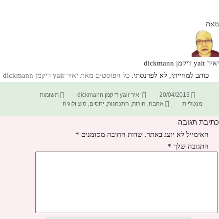
מאת
יאיר yair דיקמן dickmann
כותב למחייתי, לא לפרנסתי.
כל הפוסטים מאת יאיר yair דיקמן dickmann‏
פורסם
מחבר
קטגוריות
20/04/2013
יאיר yair דיקמן dickmann
תשומות
בתאריך
תגיות
מנטליות
אהבה
,
הורות
,
התנהגות
,
יחסים
,
סוציולוגיה
כתיבת תגובה
האימייל לא יוצג באתר.
שדות החובה מסומנים
*
התגובה שלך
*