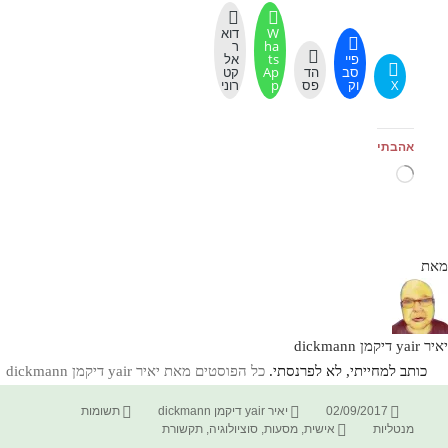
W
דוא
ha
ר
פיי
ts
אל
סב
הד
Ap
קט
X
וק
פס
p
רוני
אהבתי
טוען...
מאת
יאיר yair דיקמן dickmann
כותב למחייתי, לא לפרנסתי.
כל הפוסטים מאת יאיר yair דיקמן dickmann‏
פורסם
מחבר
קטגוריות
02/09/2017
יאיר yair דיקמן dickmann
תשומות
בתאריך
תגיות
מנטליות
אישית
,
מסעות
,
סוציולוגיה
,
תקשורת