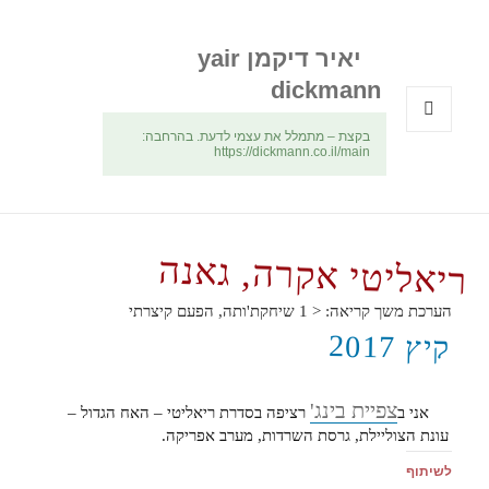
יאיר דיקמן yair
dickmann
בקצת – מתמלל את עצמי לדעת. בהרחבה:
תפריטים
https://dickmann.co.il/main
ווידג'טים
ריאליטי אקרה, גאנה
הערכת משך קריאה:
< 1
שיחקת'ותה, הפעם קיצרתי
קיץ 2017
צפיית בינג'
אני ב
רציפה בסדרת ריאליטי – האח הגדול –
עונת הצוליילת, גרסת השרדות, מערב אפריקה.
לשיתוף