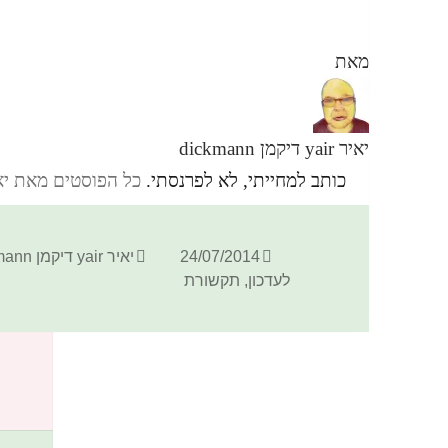
מאת
יאיר yair דיקמן dickmann
כותב למחייתי, לא לפרנסתי.
כל הפוסטים מאת יאיר yair דיקמן ann
פורסם
מחבר
24/07/2014
יאיר yair דיקמן dickmann
בתאריך
לעדכון
,
תקשורת
כתיבת תגובה
האימייל לא יוצג באתר.
שדות החובה מסומנים
*
התגובה שלך
*