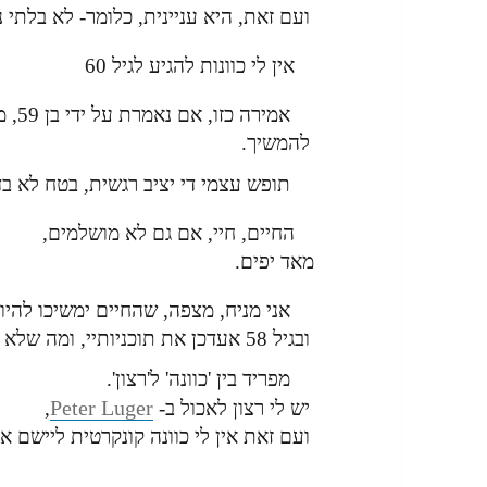
ועם זאת, היא עניינית, כלומר- לא בלתי נ
אין לי כוונות להגיע לגיל 60
אמיר
להמשיך.
תופש עצמי די יציב רגשית, בטח לא בד
החיים, חיי, אם גם לא מושלמים,
מאד יפים.
אני מניח, מצפה, שהחיים ימשיכו להיו
ובגיל 58 אעדכן את תוכניותיי, ומה שלא נכלל בהן.
מפריד בין 'כוונה' ל'רצון'.
Peter Luger
יש לי רצון לאכול ב-
,
ועם זאת אין לי כוונה קונקרטית ליישם א