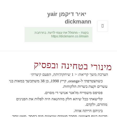
יאיר דיקמן yair
dickmann
בקצת – מתמלל את עצמי לדעת. בהרחבה:
תפריטים
https://dickmann.co.il/main
ווידג'טים
מינורי בטחינה ובפסיק
הערכת משך קריאה:
< 1
שיחקת'ותה, הפעם קיצרתי
כשהצטרפתי ל-orange, קייץ 1998, בן 38 משתכשך במאות בני
עשרים וקצת בשרות הלקוחות.
פסיפס משמייח מז'אנר אנושי די מסוים.
קלישאתי ככל שיהא חלק מההנאה היה לפלות את הפנינים
מהזרם, ולקדם.
ביניהם הייתה אווה.
חריגה בנוף האנושי; מחבר העמים שייצוגם היה בחסר, מעט יותר