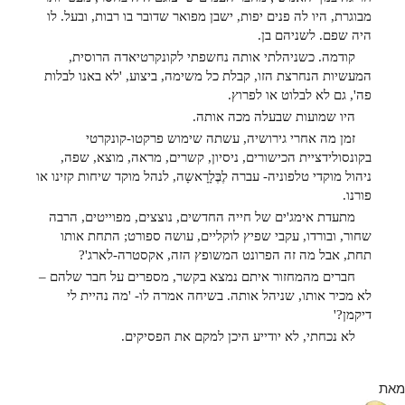
מבוגרת, היו לה פנים יפות, ישבן מפואר שדובר בו רבות, ובעל. לו
היה שפם. לשניהם בן.
קודמה. כשניהלתי אותה נחשפתי לקונקרטיאדה הרוסית,
המעשיות הנחרצת הזו, קבלת כל משימה, ביצוע, 'לא באנו לבלות
פה', גם לא לבלוט או לפרוץ.
היו שמועות שבעלה מכה אותה.
זמן מה אחרי גירושיה, עשתה שימוש פרקטו-קונקרטי
בקונסולידציית הכישורים, ניסיון, קשרים, מראה, מוצא, שפה,
ניהול מוקדי טלפוניה- עברה לֶבֶּלָרָאשָה, לנהל מוקד שיחות קזינו או
פורנו.
מתעדת אימג'ים של חייה החדשים, נוצצים, מפוייטים, הרבה
שחור, ובורדו, עקבי שפיץ לוקליים, עושה ספורט; התחת אותו
תחת, אבל מה זה הפרונט המשופץ הזה, אקסטרה-לארג'?
חברים מהמחזור איתם נמצא בקשר, מספרים על חבר שלהם –
לא מכיר אותו, שניהל אותה. בשיחה אמרה לו- 'מה נהיית לי
דיקמן?'
לא נכחתי, לא יודייע היכן למקם את הפסיקים.
מאת