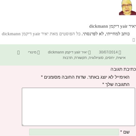
יאיר yair דיקמן dickmann
כותב למחייתי, לא לפרנסתי.
כל הפוסטים מאת יאיר yair דיקמן dickmann‏
פורסם
מחבר
קטגוריות
תגיות
30/07/2014
יאיר yair דיקמן dickmann
מינורי
בתאריך
אישית
,
יחסים
,
סוציולוגיה
,
תקשורת
,
תרבות
כתיבת תגובה
האימייל לא יוצג באתר.
שדות החובה מסומנים
*
התגובה שלך
*
שם
*