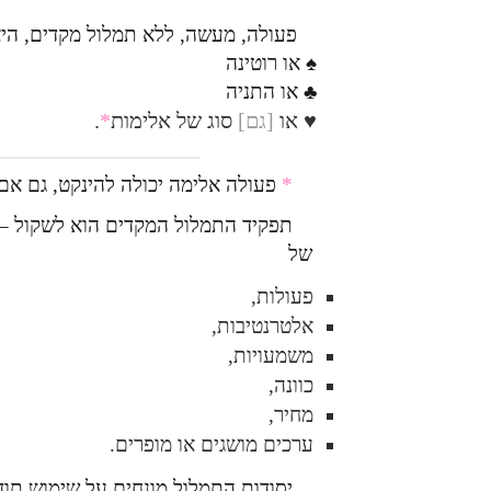
פעולה, מעשה, ללא תמלול מקדים, הי
♠ או רוטינה
♣ או התניה
♥ או
[גם]
סוג של אלימות
*
.
*
פעולה אלימה יכולה להינקט, גם אם
תפקיד התמלול המקדים הוא לשקול –
של
פעולות,
אלטרנטיבות,
משמעויות,
כוונה,
מחיר,
ערכים מושגים או מופרים.
יסודות התמלול מונחים על שימוש תוד