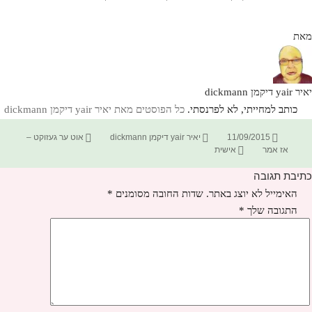
מאת
יאיר yair דיקמן dickmann
כותב למחייתי, לא לפרנסתי.
כל הפוסטים מאת יאיר yair דיקמן dickmann‏
פורסם
מחבר
קטגוריות
11/09/2015
יאיר yair דיקמן dickmann
אוט ער געזוקט –
בתאריך
תגיות
אז אמר
אישית
כתיבת תגובה
האימייל לא יוצג באתר.
שדות החובה מסומנים
*
התגובה שלך
*