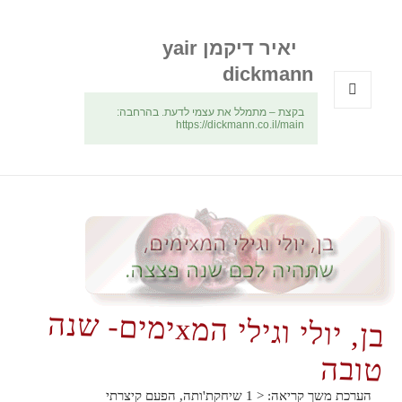
יאיר דיקמן yair
dickmann
בקצת – מתמלל את עצמי לדעת. בהרחבה:
תפריטים
https://dickmann.co.il/main
ווידג'טים
בן, יולי וגילי המxימים- שנה
טובה
הערכת משך קריאה:
< 1
שיחקת'ותה, הפעם קיצרתי