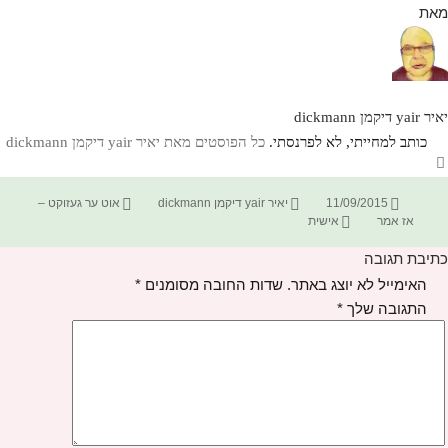
מאת
יאיר yair דיקמן dickmann
כותב למחייתי, לא לפרנסתי.
כל הפוסטים מאת יאיר yair דיקמן dickmann‏
פורסם
מחבר
קטגוריות
11/09/2015
יאיר yair דיקמן dickmann
אוט ער געזוקט –
בתאריך
תגיות
אז אמר
אישית
כתיבת תגובה
האימייל לא יוצג באתר.
שדות החובה מסומנים
*
התגובה שלך
*