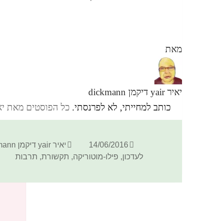
מאת
יאיר yair דיקמן dickmann
כותב למחייתי, לא לפרנסתי.
כל הפוסטים מאת יאיר yair דיקמן ann
פורסם
מחבר
14/06/2016
יאיר yair דיקמן dickmann
בתאריך
לעדכון
,
פילו-מוטוריקה
,
תקשורת
,
תרבות
כתיבת תגובה
האימייל לא יוצג באתר.
שדות החובה מסומנים
*