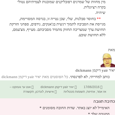
מין מחוות של שמרנים רפובליקנים שמובנות לעמיתיהם נטולי
בקרה רציונלית.
שיהיה.
**
בחוסר סבלנות, שלי, שכן נטייה זו, בגרסה המסויימת,
מגייסת את הסביבה לתמוך רגשית בג'אנקים, נידפים, ספחני הזרקת
תחושת ערך שמצריכה תחזוק מתמיד מסביבתם. מעייף, מצ'עמם,
ללא תחושת שובע.
מאת
יאיר yair דיקמן dickmann
כותב למחייתי, לא לפרנסתי.
כל הפוסטים מאת יאיר yair דיקמן dickmann‏
פורסם
מחבר
קטגוריות
17/06/2016
יאיר yair דיקמן dickmann
אוט ער געזוקט –
בתאריך
תגיות
אז אמר
,
אחיזות
,
תשומות מנטליות
אישיות
,
לעדכון
,
תקשורת
כתיבת תגובה
האימייל לא יוצג באתר.
שדות החובה מסומנים
*
התגובה שלך
*