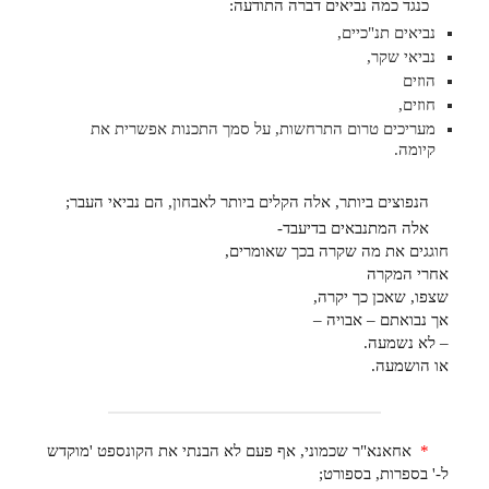
כנגד כמה נביאים דברה התודעה:
נביאים תנ"כיים,
נביאי שקר,
הוזים
חוזים,
מעריכים טרום התרחשות, על סמך התכנות אפשרית את
קיומה.
הנפוצים ביותר, אלה הקלים ביותר לאבחון, הם נביאי העבר;
אלה המתנבאים בדיעבד-
חוגגים את מה שקרה בכך שאומרים,
אחרי המקרה
שצפו, שאכן כך יקרה,
אך נבואתם – אבויה –
– לא נשמעה.
או הושמעה.
*
אחאנא"ר שכמוני, אף פעם לא הבנתי את הקונספט 'מוקדש
ל-' בספרות, בספורט;