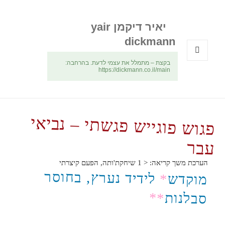
יאיר דיקמן yair
dickmann
בקצת – מתמלל את עצמי לדעת. בהרחבה:
תפריטים
https://dickmann.co.il/main
ווידג'טים
פגוש פוגייש פגשתי – נביאי
עבר
הערכת משך קריאה:
< 1
שיחקת'ותה, הפעם קיצרתי
לידיד נערץ, בחוסר
*
מוקדש
**
סבלנות