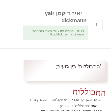
יאיר דיקמן yair
dickmann
בקצת – מתמלל את עצמי לדעת. בהרחבה:
תפריטים
https://dickmann.co.il/main
ווידג'טים
התבוללות
הערכת משך קריאה:
< 1
שיחקת'ותה, הפעם קיצרתי
האם 'התבוללות' בין גזעית;