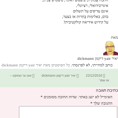
התכה אֱמונית, פיעפוע לאומי, טשטוש צביון,
אינדיבידואלי, רציונלי,
אינם עדיפים על תשלום
בדם, באלימות בְּחֵרות או בצער,
על קידוש אידיאה קולקטיבית?
מאת
יאיר yair דיקמן dickmann
כותב למחייתי, לא לפרנסתי.
כל הפוסטים מאת יאיר yair דיקמן dickmann‏
פורסם
מחבר
קטגוריות
22/12/2016
יאיר yair דיקמן dickmann
אוט ער געזוקט –
בתאריך
אז אמר
כתיבת תגובה
האימייל לא יוצג באתר.
שדות החובה מסומנים
*
התגובה שלך
*