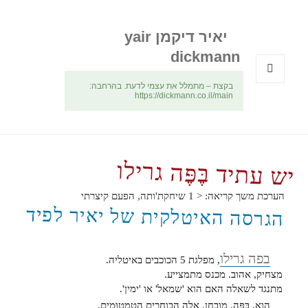
יאיר דיקמן yair
dickmann
בקצת – מתמלל את עצמי לדעת. בהרחבה:
תפריטים
https://dickmann.co.il/main
ווידג'טים
יש עתיד בֶּפֶּה גרילו
הערכת משך קריאה:
< 1
שיחקת'ותה, הפעם קיצרתי
הגרסה האיטלקית של יאיר לפיד
בפה גרילו
, מפלגת 5 הכוכבים באיטליה.
מצחיק, אהוב. מכנס מתמצייע.
מתנגד לשאלה האם הוא 'שמאל' או 'ימין'.
הוא, בֶּפֶּה, מובחן, אלה הבוחרים הטֻמְטוּמִים.