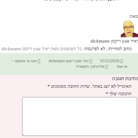
מאת
יאיר yair דיקמן dickmann
כותב למחייתי, לא לפרנסתי.
כל הפוסטים מאת יאיר yair דיקמן dickmann‏
פורסם
מחבר
קטגוריות
07/12/2016
יאיר yair דיקמן dickmann
אוט ער געזוקט –
בתאריך
תגיות
אז אמר
פוליטיקה
,
תקשורת
כתיבת תגובה
האימייל לא יוצג באתר.
שדות החובה מסומנים
*
התגובה שלך
*