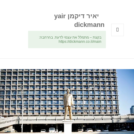
יאיר דיקמן yair
dickmann
בקצת – מתמלל את עצמי לדעת. בהרחבה:
תפריטים
https://dickmann.co.il/main
ווידג'טים