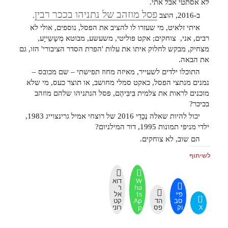
לא אסתטי אבל אתי.
פסל מוזהב של נתניהו בככר רבין
ב-2016, הוצב
.
איתי זלאיט, מי שעזרו לו להציב את הפסל, נוספים, אולי לא
רבים, אני, צוחקים; אקט פוליטי, משעשע, מבוטא מְשָשֵייָע,
מצחיק, מבקש לחלוק איתו את עלות 'הפרת הסדר הציבורי' הזו, גם
את הבאה.
התוכלו ילדים לשעייר, מאיזה מחוז תפישתי – שם מכובס –
נמנים מנתצי הפסל, כאקט סמלי מחושב, או תוצר כעס, מי שלא
מוכנים לראות את צלמית בִּיבִּיהֶם, פסל הנתניהו שלהם מוזהב
בכיכר?
יכול להיות שאלה נְכָדֵי 2016 של רוצחי אמיל גרינצוייג 1983,
ילדי מניפי תמונות 1995, דור המילניום?
הם שוב, לא צוחקים.
לשיתוף
W
דוא
ha
ר
פיי
ts
אל
סב
הד
Ap
קט
X
וק
פס
p
רוני