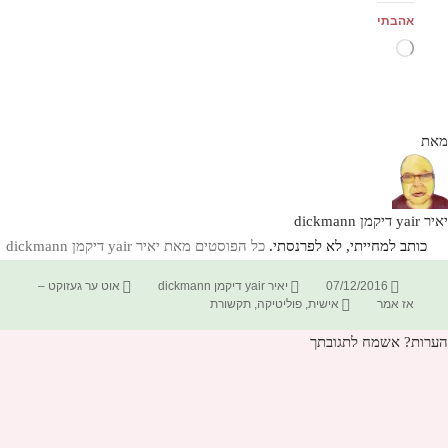
אהבתי
טוען...
מאת
יאיר yair דיקמן dickmann
כותב למחייתי, לא לפרנסתי.
כל הפוסטים מאת יאיר yair דיקמן dickmann‏
פורסם
מחבר
קטגוריות
07/12/2016
יאיר yair דיקמן dickmann
אוט ער געזוקט –
בתאריך
תגיות
אז אמר
אישית
,
פוליטיקה
,
תקשורת
הערות? אשמח לתגובתך