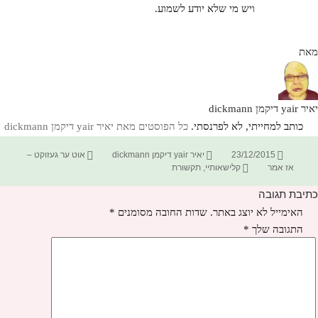
ויש מי שלא יודע לשמוע.
מאת
יאיר yair דיקמן dickmann
כותב למחייתי, לא לפרנסתי.
כל הפוסטים מאת יאיר yair דיקמן dickmann‏
פורסם
מחבר
קטגוריות
23/12/2015
יאיר yair דיקמן dickmann
אוט ער געזוקט –
בתאריך
תגיות
אז אמר
קלישאותיי
,
תקשורת
כתיבת תגובה
האימייל לא יוצג באתר.
שדות החובה מסומנים
*
התגובה שלך
*