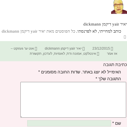
יאיר yair דיקמן dickmann
כותב למחייתי, לא לפרנסתי.
כל הפוסטים מאת יאיר yair דיקמן dickmann‏
פורסם
מחבר
קטגוריות
23/12/2015
יאיר yair דיקמן dickmann
אוט ער געזוקט –
בתאריך
תגיות
אז אמר
אינטלקט
,
אמונה ודת
,
לאומיות
,
לעדכון
,
תקשורת
כתיבת תגובה
האימייל לא יוצג באתר.
שדות החובה מסומנים
*
התגובה שלך
*
שם
*