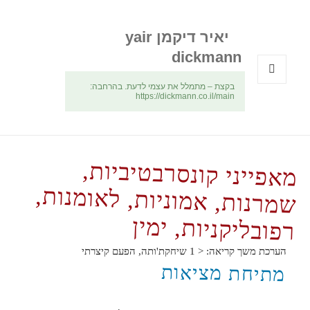
יאיר דיקמן yair
dickmann
בקצת – מתמלל את עצמי לדעת. בהרחבה:
תפריטים
https://dickmann.co.il/main
ווידג'טים
מאפייני קונסרבטיביות,
שמרנות, אמוניות, לאומנות,
רפובליקניות, ימין
הערכת משך קריאה:
< 1
שיחקת'ותה, הפעם קיצרתי
מתיחת מציאות