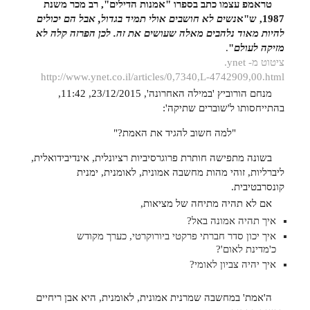
טראמפ עצמו כתב בספרו "אמנות הדילים", רב מכר משנת
1987, ש"א
נשים לא חושבים אולי תמיד בגדול, אבל הם יכולים
להיות מאוד נלהבים מאלה שעושים את זה. לכן הפרזה קלה לא
מזיקה לעולם
"
.
ציטוט מ- ynet.
http://www.ynet.co.il/articles/0,7340,L-4742909,00.html
מנחם הורוביץ 'במילה האחרונה', 23/12/2015, 11:42,
בהתייחסותו ל'שוברים שתיקה':
"למה חשוב להגיד את האמת?"
בשונה מתפישה חותרת פרוגרסיביות רציונלית, אינדיבידואלית,
ליברליות, זוהי מהות מחשבה אמונית, לאומנית, ימנית
קונסרבטיבית.
אם לא תהיה מתיחה של מציאות,
איך תהיה אמונה באל?
איך יכון סדר חברתי פרקטי ביורוקרטי, כערך מקודש
כ'מדינת לאום'?
איך יהיה צביון לאומי?
ה'אמת' במחשבה שמרנית אמונית, לאומנית, היא אבן ריחיים