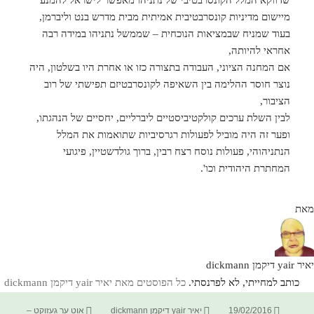
מיישום מדיניות קונסרבטיבית אמיתית מבית מדרש בנט וליברמן,
בעוד שמניח שבמציאות הנוכחית – שממשל נתניהו במידה רבה
אחראי להיותה,
אם המחנה הציוני, העבודה בתצורה כזו או אחרת היו בשלטון, היה
נוצר חוסר ההלימה בין השאיפה לקונסרבטיזם תפישתי של רוב
הציבור,
לבין השלת ערכים קולקטיביסטיים ליברליים, יחסיים של הנהגתו,
ופער זה היה מוביל לפעולות רגרסיביות שתואמות את המלל
הנתניהוהי, פעולות נוסח רצח רבין, ברוך גולדשטיין, פיגועי
המחתרת היהודית וכו'.
מאת
יאיר yair דיקמן dickmann
כותב למחייתי, לא לפרנסתי.
כל הפוסטים מאת יאיר yair דיקמן dickmann‏
פורסם
מחבר
קטגוריות
19/02/2016
יאיר yair דיקמן dickmann
אוט ער געזוקט –