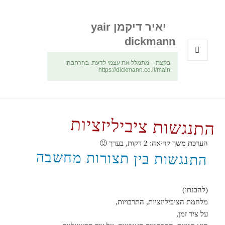
יאיר דיקמן yair
dickmann
בקצת – מתמלל את עצמי לדעת. בהרחבה:
תפריטים
https://dickmann.co.il/main
ווידג'טים
התנגשות ציביליזציות
הערכת משך קריאה:
2
דקות, בערך 🙂
התנגשות בין תצורות מחשבה
(להבנתי)
מלחמת הציביליזציות, התרבויות,
על ציר זמן,