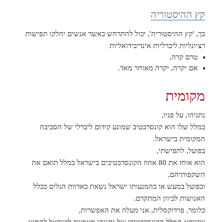
קץ ההיסטוריה
כך, 'קץ ההיסטוריה', יכול להתרחש כאשר אנשים יחלקו תפישות
רציונליות ליברליות אינדיבידואליות
טרם קרה,
אם יקרה, יקרה מאוחר מאד.
מקומית
נתניהו, על פניו,
במלל שלו הוא קונסרבטיב שמונע קידום ליברלי של הסביבה
המקומית בישראל.
בפועל, לתפישתי,
הוא אוחז את 80 אחוז הקונסרבטיבים בישראל במלל תואם את
השקפותיהם,
ובפועל במעש או בהמנעותו ישראל נשאת כאדוות הגלים ככלל
האנושות לכיוון המתקדם.
כלומר, פרדוקסלית, אני מעלה את האפשרות,
שדווקא המלל הקונסרבטיבי של נתניהו מאפשר לישראל להמנע