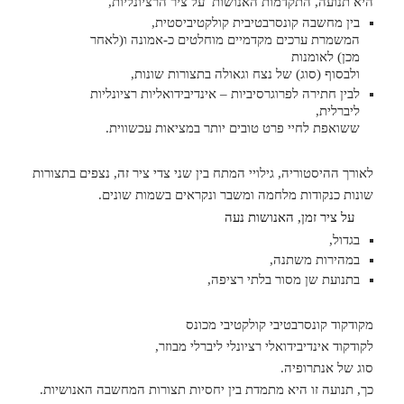
היא תנועה, התקדמות האנושות על ציר הרציונליות,
בין מחשבה קונסרבטיבית קולקטיביסטית,
המשמרת ערכים מקדמיים מוחלטים כ-אמונה ו(לאחר
מכן) לאומנות
ולבסוף (סוג) של נצח וגאולה בתצורות שונות,
לבין חתירה לפרוגרסיביות – אינדיבידואליות רציונליות
ליברלית,
ששואפת לחיי פרט טובים יותר במציאות עכשווית.
לאורך ההיסטוריה, גילויי המתח בין שני צדי ציר זה, נצפים בתצורות
שונות כנקודות מלחמה ומשבר ונקראים בשמות שונים.
על ציר זמן, האנושות נעה
בגדול,
במהירות משתנה,
בתנועת שן מסור בלתי רציפה,
מקודקוד קונסרבטיבי קולקטיבי מכונס
לקודקוד אינדיבידואלי רציונלי ליברלי מבוזר,
סוג של אנתרופיה.
כך, תנועה זו היא מתמדת בין יחסיות תצורות המחשבה האנושיות.