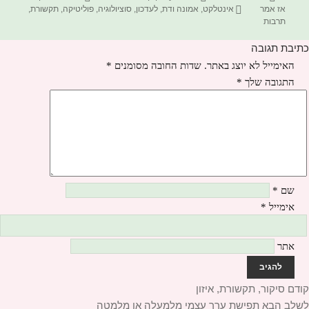
בתאריך
תגיות
אז אמר
אינטלקט
,
אמונה ודת
,
לעדכון
,
סוציולוגיה
,
פוליטיקה
,
תקשורת
,
תרבות
כתיבת תגובה
האימייל לא יוצג באתר.
שדות החובה מסומנים
*
התגובה שלך
*
שם
*
אימייל
*
אתר
יווט
קודם
הפוסט
סיקור, תקשורת, איזון
לשלב הבא
הקודם:
הפוסט
תפישת ערך עצמי מלמעלה או מלמטה