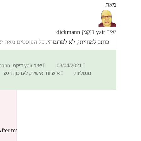
מאת
יאיר yair דיקמן dickmann
כותב למחייתי, לא לפרנסתי.
כל הפוסטים מאת יאיר yair דיקמן ann
פורסם
מחבר
03/04/2021
יאיר yair דיקמן dickmann
בתאריך
תגיות
מנטליות
אישיות
,
אישית
,
לעדכון
,
רגש
3 תגובות בנושא “הבנה”
Binance推荐奖金
הגיב:
04/07/2026 בשעה 07:28
fter reading it, I still have some doubts. Hope
you can help me.