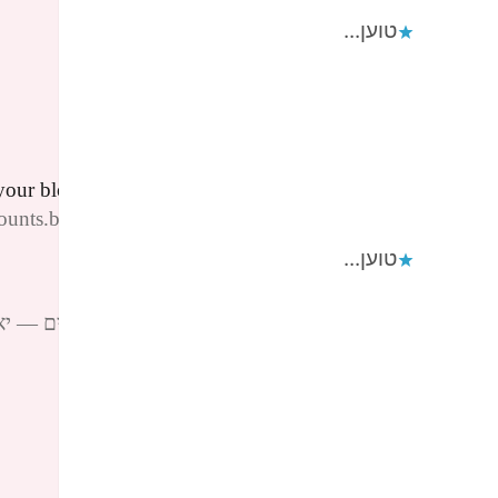
טוען...
Reply
Binance开户
הגיב:
21/04/2026 בשעה 12:20
your blog posts, cool, your blog is very good.
ccounts.binance.com/en/register?ref=JHQQKNKN
טוען...
Reply
פינגבאק:
פגוש פוגייש פגשתי מצמצמים נחרצים — יאיר דיקמן ann
הערות? אשמח לתגובתך