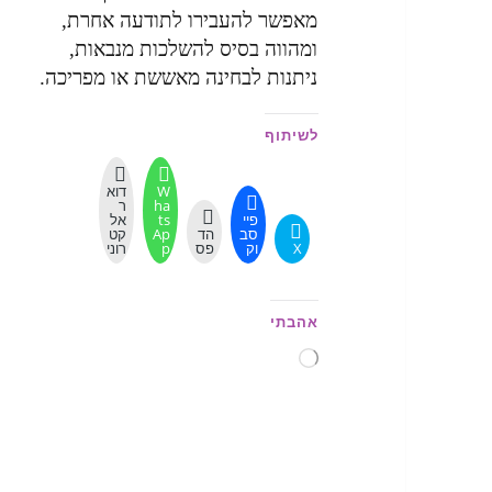
מאפשר להעבירו לתודעה אחרת,
ומהווה בסיס להשלכות מנבאות,
ניתנות לבחינה מאששת או מפריכה.
לשיתוף
W
דוא
ha
ר
פיי
ts
אל
סב
הד
Ap
קט
X
וק
פס
p
רוני
אהבתי
טוען...