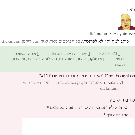
מאת
יאיר yair דיקמן dickmann
כותב למחייתי, לא לפרנסתי.
כל הפוסטים מאת יאיר yair דיקמן dickmann‏
פורסם
מחבר
קטגוריות
16/09/2020
יאיר yair דיקמן dickmann
אוט ער געזוקט –
בתאריך
תגיות
אז אמר
אינטלקט
,
אישיות
,
אמונה ודת
,
סוציולוגיה
,
פוליטיקה
,
תקשורת
,
תרבות
One thought on “מאפייני ימין, קונסרבטיביות #117”
פינגבאק:
מאפייני ימין, קונסרבטיביות — יאיר דיקמן yair
dickmann
כתיבת תגובה
האימייל לא יוצג באתר.
שדות החובה מסומנים
*
התגובה שלך
*