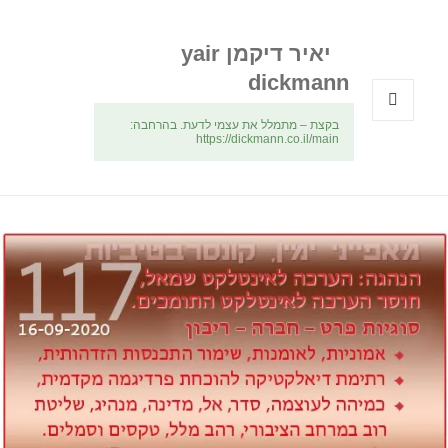
יאיר דיקמן yair
dickmann
בקצת – מתמלל את עצמי לדעת. בהרחבה:
תפריטים
https://dickmann.co.il/main
ווידג'טים