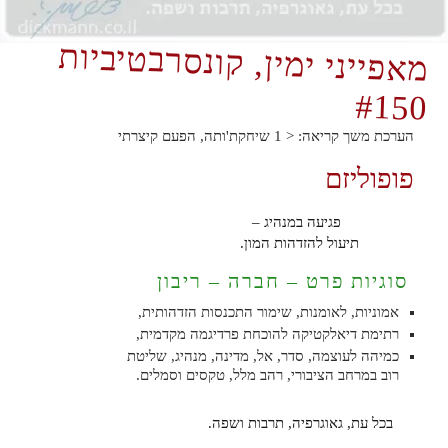
מאפייני ימין, קונסרבטיביות
#150
הערכת משך קריאה:
< 1
שיחקת'ותה, הפעם קיצרתי
פופוליזם
פגיעה במנהיג –
תיעול להזדהות המון.
סוגיות פרט – חברה – ריבון
אמוניות, לאומנות, שימור התכנסות הזדהותית,
רתימת דיאלקטיקה להוכחת פרדיגמה מקדמית,
כמיהה לעוצמה, סדר, אל, מדינה, מנהיג, שליטת
רוב במרחב הציבורי, רהב מלל, טקסים וסמלים.
בכל עת, גאוגרפיה, תרבות ושפה.