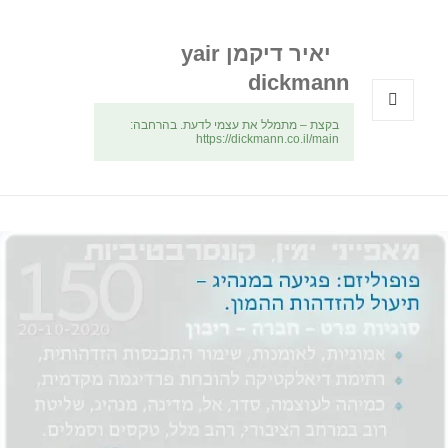
יאיר דיקמן yair
dickmann
בקצת – מתמלל את עצמי לדעת. בהרחבה:
תפריטים
https://dickmann.co.il/main
ווידג'טים