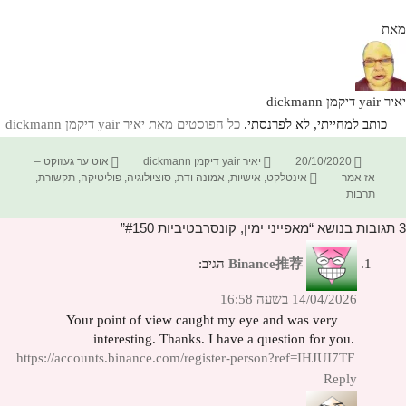
מאת
יאיר yair דיקמן dickmann
כותב למחייתי, לא לפרנסתי.
כל הפוסטים מאת יאיר yair דיקמן dickmann‏
פורסם
מחבר
קטגוריות
20/10/2020
יאיר yair דיקמן dickmann
אוט ער געזוקט –
בתאריך
תגיות
אז אמר
אינטלקט
,
אישיות
,
אמונה ודת
,
סוציולוגיה
,
פוליטיקה
,
תקשורת
,
תרבות
3 תגובות בנושא “מאפייני ימין, קונסרבטיביות #150”
Binance推荐
הגיב:
14/04/2026 בשעה 16:58
Your point of view caught my eye and was very
interesting. Thanks. I have a question for you.
https://accounts.binance.com/register-person?ref=IHJUI7TF
Reply