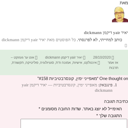
מאת
יאיר yair דיקמן dickmann
כותב למחייתי, לא לפרנסתי.
כל הפוסטים מאת יאיר yair דיקמן dickmann‏
פורסם
מחבר
קטגוריות
28/10/2020
יאיר yair דיקמן dickmann
אוט ער געזוקט –
בתאריך
תגיות
אז אמר
אינטלקט
,
אישיות
,
אמונה ודת
,
סוציולוגיה
,
פוליטיקה
,
תקשורת
,
תרבות
One thought on “מאפייני ימין, קונסרבטיביות #158”
פינגבאק:
מאפייני ימין, קונסרבטיביות — יאיר דיקמן yair
dickmann
כתיבת תגובה
האימייל לא יוצג באתר.
שדות החובה מסומנים
*
התגובה שלך
*