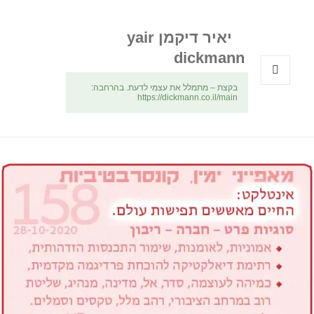
יאיר דיקמן yair
dickmann
בקצת – מתמלל את עצמי לדעת. בהרחבה:
תפריטים
https://dickmann.co.il/main
ווידג'טים