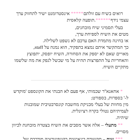
רואים בשיח עם זולתם
*****
אינסטרומנט ישיר לתחזוק ערך
עצמי נידף
******
.
תופעה קלאסית
בעלי תסמיני שיח מובחנים,
מטים את השיח לספיחת ערך,
או בחינה מתמדת האם ערכם לא נשפט לשלילה.
כך המתקשר איתם נמצא בתפקיד, הוא נמנה על staff,
מאויים שאם לא יספק את הסחורה, השיח יופסק, יתפוצץ
והאחריות על התפרצות תהיה על מי שכשל לנפק את מה שלשמו
מתקיים השיח.
*
אחאנא"ר שכמותי, אף פעם לא הבנתי את הקונספט 'מוקדש
ל-' בספרות, בספורט;
מין מחוות של בעלי מכניקת מחשבה קונסרבטיבית שמובנות
לעמיתיהם נטולי בקרה רציונלית.
שיהיה.
**
מתעלי
– אלה אשר מסבים את השיח בצטרה מובחנת לכיוון
מסויים.
***
שיח
– תקשורת בינאישית בקונפיגורציה מורכבת של