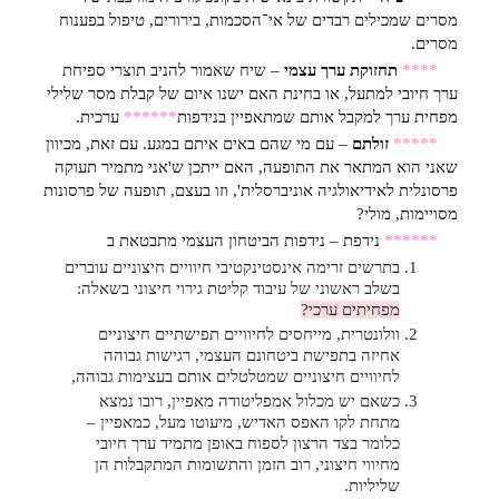
מסרים שמכילים רבדים של אי־הסכמות, בירורים, טיפול בפענוח
מסרים.
****
תחזוקת ערך עצמי
– שיח שאמור להניב תוצרי ספיחת
ערך חיובי למתעל, או בחינת האם ישנו איום של קבלת מסר שלילי
מפחית ערך למקבל אותם שמתאפיין בנידפות
******
ערכית.
*****
זולתם
– עם מי שהם באים איתם במגע. עם זאת, מכיוון
שאני הוא המתאר את התופעה, האם ייתכן ש'אני מתמיר תעוקה
פרסונלית לאידיאולגיה אוניברסלית', וזו בעצם, תופעה של פרסונות
מסויימות, מולי?
******
נידפת – נידפות הביטחון העצמי מתבטאת ב
בתרשים זרימה אינסטינקטיבי חיוויים חיצוניים עוברים
בשלב ראשוני של עיבוד קליטת גירוי חיצוני בשאלה:
מפחיתים ערכי?
וולונטרית, מייחסים לחיוויים תפישתיים חיצוניים
אחיזה בתפישת ביטחונם העצמי, רגישות גבוהה
לחיוויים חיצוניים שמטלטלים אותם בעצימות גבוהה,
כשאם יש מכלול אמפליטודה מאפיין, רובו נמצא
מתחת לקו האפס האדיש, מיעוטו מעל, כמאפיין –
כלומר בצד הרצון לספוח באופן מתמיד ערך חיובי
מחיווי חיצוני, רוב הזמן והתשומות המתקבלות הן
שליליות.