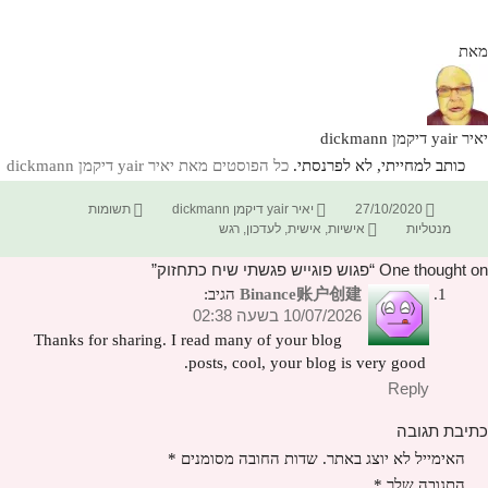
מאת
יאיר yair דיקמן dickmann
כותב למחייתי, לא לפרנסתי.
כל הפוסטים מאת יאיר yair דיקמן dickmann‏
פורסם
מחבר
קטגוריות
27/10/2020
יאיר yair דיקמן dickmann
תשומות
בתאריך
תגיות
מנטליות
אישיות
,
אישית
,
לעדכון
,
רגש
One thought on “פגוש פוגייש פגשתי שיח כתחזוק”
Binance账户创建
הגיב:
10/07/2026 בשעה 02:38
Thanks for sharing. I read many of your blog
posts, cool, your blog is very good.
Reply
כתיבת תגובה
האימייל לא יוצג באתר.
שדות החובה מסומנים
*
התגובה שלך
*