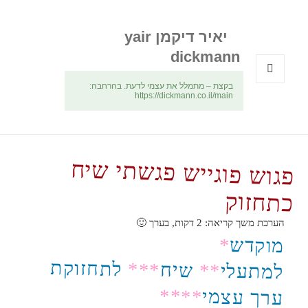
יאיר דיקמן yair
dickmann
בקצת – מתמלל את עצמי לדעת. בהרחבה:
תפריטים
https://dickmann.co.il/main
ווידג'טים
פגוש פוגייש פגשתי שיח
כתחזוק
הערכת משך קריאה:
2
דקות, בערך 🙂
*
מוקדש
לתחזוקת
*
**
שיח
*
*
למתעלי
*
***
ערך עצמי