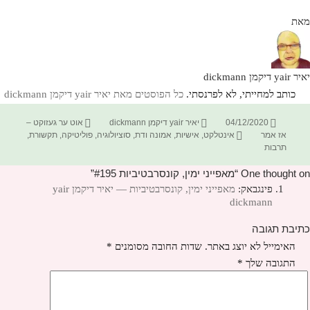
מאת
יאיר yair דיקמן dickmann
כותב למחייתי, לא לפרנסתי.
כל הפוסטים מאת יאיר yair דיקמן dickmann‏
פורסם
מחבר
קטגוריות
04/12/2020
יאיר yair דיקמן dickmann
אוט ער געזוקט –
בתאריך
תגיות
אז אמר
אינטלקט
,
אישיות
,
אמונה ודת
,
סוציולוגיה
,
פוליטיקה
,
תקשורת
,
תרבות
One thought on “מאפייני ימין, קונסרבטיביות #195”
פינגבאק:
מאפייני ימין, קונסרבטיביות — יאיר דיקמן yair
dickmann
כתיבת תגובה
האימייל לא יוצג באתר.
שדות החובה מסומנים
*
התגובה שלך
*