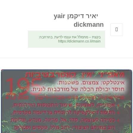
יאיר דיקמן yair
dickmann
בקצת – מתמלל את עצמי לדעת. בהרחבה:
תפריטים
https://dickmann.co.il/main
ווידג'טים