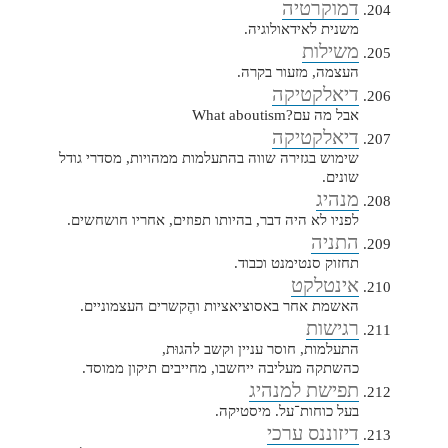
דמוקרטיה
משנית לאידאולוגיה.
משילות
העצמה, מזעור בקרה.
דיאלקטיקה
אבל מה עם?What aboutism
דיאלקטיקה
שימוש בגזירה שווה בהתעלמות ממהויות, מסדרי גודל
שונים.
מנהיג
לפניו לא היה דבר, בהיותו תפוזים, אחריו חושחשים.
התניה
תחזוק סנטימנט וכבוד.
אינטלקט
האשמת אחר באסוציאציות והֶקשרים העצמוניים.
רגישות
התעלמות, חוסר עניין וקשב להגוּת,
כהשתקה מעליבה ייחשבו, מחייבים תיקון ממוסד.
תפישת למנהיג
בעל כוחות־על. מיסטיקה.
דיזוננס ערכי