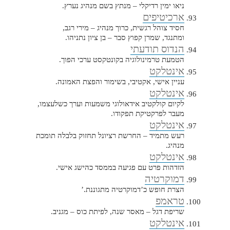
ניאו ימין רדיקלי – מנתץ בשם מנהיג נערץ.
ארכיטיפים
חסיד צוהל רגשית, כרוך מנהיג – מירי רגב,
ומתנגד, שמרן קפוץ סבר – בן ציון נתניהו.
הנדוס תודעתי
הטמעת טרמינולוגיה בקונטקסט ערכי הפוך.
אינטלקט
עניין אישי, אקטיבי, בשימור והפצת האמונה.
אינטלקט
לקיום קולקטיב אידאולוגי משמעות וערך כשלעצמו,
מעבר לפרקטיקת תפקודו.
אינטלקט
רעש מתמיד – החרשת רציונל תחזוק בלבלה תומכת
מנהיג.
אינטלקט
הזדהות פרט עם פגיעה בממסד כהישג אישי.
דמוקרטיה
הצרת חופש כ’דמוקרטיה מתגוננת.’
טראמפ
שריפת דגל – מאסר שנה, לפיתת כוס – מגניב.
אינטלקט