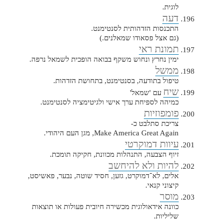
לוגית.
דעה
התכנסות הזדהותית לסנטימנט.
(גם אצל פסאודו שמאלנים.)
תמונת ראי
ימין נחרץ ונחוש משקף בבואה הופכית לשמאל נרפה.
ממשל
טיפול בתודעה, בסנטימנט, בתחושת הזדהות.
שיח
עם 'שמאל'
כמיהה לספיחת ערך אישי ולגיטימציה לסנטימנט.
פומפוזיות
צריכת סתלבט כ-
Make America Great Again, מגן העם היהודי.
עיוות דמוקרטי
זיוף הצבעה, התנהלות מכוונת, חקיקה תומכת.
להיות ולא להיחשב
אלים, לא־דמוקרט, גזען, חסיד שוטה, נבער, פאשיסט,
קיצוני קנאי.
מוסר
כוונה אידאולוגית מכשירה חיובית פעולות או תוצאות
שליליות.