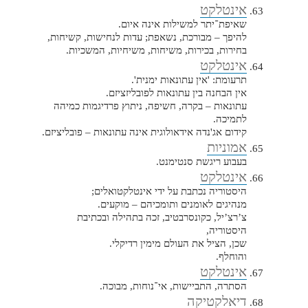
אינטלקט
שאיפת־יתר למשילות אינה איום.
להיפך – מבורכת, נשאפת; עדות לנחישות, קשיחות,
בחירות, בכירות, משיחות, משיחיות, המשכיות.
אינטלקט
תרעומת: 'אין עתונאות ימנית'.
אין הבחנה בין עתונאות לפובליזציזם.
עתונאות – בקרה, חשיפה, ניתוץ פרדיגמות כמיהה
לתמיכה.
קידום אג'נדה אידאולוגית אינה עתונאות – פובליציזם.
אמוניות
בעבוע ריגשת סנטימנט.
אינטלקט
היסטוריה נכתבת על ידי אינטלקטואלים;
מנהיגים לאומנים ותומכיהם – מוקעים.
צ’רצ’יל, כקונסרבטיב, זכה בתהילה ובכתיבת
היסטוריה,
שכן, הציל את העולם מימין רדיקלי.
והוחלף.
אינטלקט
הסתרה, התביישות, אי־נוחות, מבוכה.
דיאלקטיקה