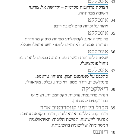
אינטלקט
הצדקת פרדיגמה מקדמית – 'קדושת אל, מדינה'
חשובה מבחינתה.
אינטלקט
ויתור על זכויות פרט לטובת ריבון.
אינטלקט
פדופיליה אינטלקטואלית: ספיחת סיפוק מהחדרת
רעיונות אמוניים לאומניים לחסרי ישע אינטלקטואלי.
אינטלקט
שאיפה להזדהות רגשית עם הנהגה במקום לראות בה
ניהול פונקציונלי.
אינטלקט
סתלבט על סנטימנט המון: נתניהו, טראמפ,
פינקלשטיין, רוג'ר סטון, רוי כוהן, גבלס, מקיאוולי.
דיאלקטיקה
הנחת פרדיגמות ערכיות אקסיומטיות, ושימוש
בפרדוקסים להוכחתן.
הבדל בין ימני קונסרבטיב אחר
מידת קרבה לליבה אידאולוגית, מידת הקצאה עוצמת
אנרגיה ליישומה. תפישת הליבה? האידאולוגיה
המסויימת? שלישונית בחשיבותה.
דיזוננס