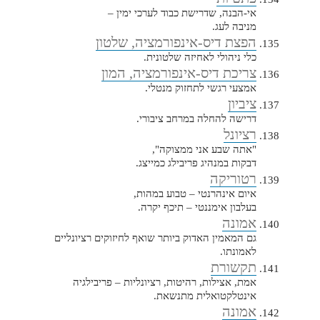
אי-הבנה, שדרישת כבוד לערכי ימין –
מניבה לעג.
הפצת דיס-אינפורמציה, שלטון
כלי ניהולי לאחיזה שלטונית.
צריכת דיס-אינפורמציה, המון
אמצעי רגשי לתחזוק מנטלי.
ציביון
דרישה להחלה במרחב ציבורי.
רציונל
"אתה שבע אני ממצוקה",
דבקות במנהיג פריבילג כמייצג.
רטוריקה
איום אינהרנטי – טבוע במהות,
בעלבון אימננטי – תיכף יקרה.
אמונה
גם המאמין האדוק ביותר שואף לחיזוקים רציונליים
לאמונתו.
תקשורת
אמת, אצילות, רהיטות, רציונליות – פריבילגיה
אינטלקטואלית מתנשאת.
אמונה