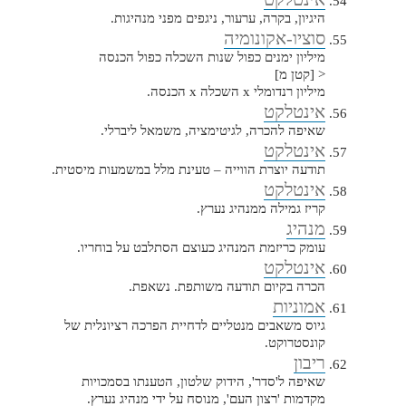
היגיון, בקרה, ערעור, ניגפים מפני מנהיגות.
סוציו-אקונומיה
מיליון ימנים כפול שנות השכלה כפול הכנסה
< [קטן מ]
מיליון רנדומלי x השכלה x הכנסה.
אינטלקט
שאיפה להכרה, לגיטימציה, משמאל ליברלי.
אינטלקט
תודעה יוצרת הווייה – טעינת מלל במשמעות מיסטית.
אינטלקט
קריז גמילה ממנהיג נערץ.
מנהיג
עומק כריזמת המנהיג כעוצם הסתלבט על בוחריו.
אינטלקט
הכרה בקיום תודעה משותפת. נשאפת.
אמוניות
גיוס משאבים מנטליים לדחיית הפרכה רציונלית של
קונסטרוקט.
ריבון
שאיפה ל'סדר', הידוק שלטון, הטענתו בסמכויות
מקדמות 'רצון העם', מנוסח על ידי מנהיג נערץ.