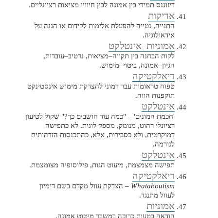
דיזוננס תמידי בין אמונה לבין חיוויי מציאות רציונליים.
אדיקות
התנייה, נטייה להפעלת אלימות לקידום או הגנה על
אידאולוגיה.
אמוניות–אינטלקט
לקות הבחנה בין תקווה–מציאות, נרטיב–עובדות,
הגיון–אמונה, ביטוי–מימוש.
דיאלקטיקה
טפוח טראומות עבר דמוני להצדקת מימוש אינסטינקט
תוקפנות הווה.
אינטלקט
'חכמת המונים' – "כמה עוד חושבים כך?" שקול לטיעון
רציונלי רהוט, מנומק, מספק לוגית. לא כתפישה
דמוקרטית, ולא כסבירות, אלא, כהתכנסות הזדהותית
לנורמה.
אינטלקט
תפישה מצמצמת, מיעוט הגות, פילוסופיה מצומצמת.
דיאלקטיקה
Whataboutism
– הצדקת עוול מקדם בשם דימיון
לעוול מתנגד.
אמוניות
הודאה בטעות כרוכה במשבר מיטוט אמונה.