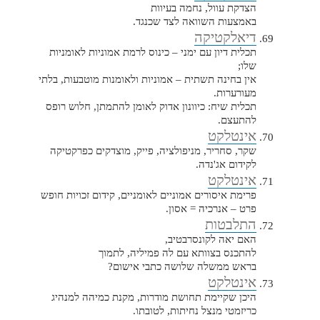
הצדקת עוול, נחמה בעיוות
באמצעות השוואה לצד שכנגד.
דיאלקטיקה
תכלית דיון עם ימני – כינוס לרמת אמוניות לאומניות
שלו;
אין בחינה תשתית – אמוניות ולאומנות מוטבעות, בלתי
מעורערות.
תכלית שיח: כיוונון אדוק לאומן להתמתן, חלוש רופס
להתעצם.
אינטלקט
שקר, סחריר, מניפולציה, פייק, מוצדקים כפרקטיקה
לקידום אג'נדה.
אינטלקט
פרימת איסורים אמוניים לאומניים, קידום זכויות חופש
פרט – אנרכיה = אסון.
התלבטות
האם יאה לקונסרבטיב,
להתכנס בצוותא עם לה פמיליה, לתמוך
בראש ממשלה שלושה כתבי אישום?
אינטלקט
היכן שקיימת תחושת מודרות, מקנת כמיהה למנהיג
כריזמטי מנצל נחיתות, לטובתו.