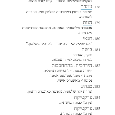
לאקזיסטנציאליזם מיסטי – קיום קודם מהות.
עמדה
תמיכה בניתוץ דמוקרטיה ושלטון חוק, וציפייה
להערכה.
הגות
אבסורד פילוסופיה מאמינה, מתכנסת לפרדיגמות
מקדמיות.
תנאי
"אם שמאל לא יהיה ימין – לא יהיה בשלטון."
בושה
שקר, הסתרה
במי התמיכה, למי ההצבעה.
היררכיה: בהתחככות
יושרה נכנעת > לתפישה רציונלית,
ניגפת > מפני סנטימנט אמוני,
נסוגה > מאינטרס אישי.
מנהיג
אחיזת יתר שלטונית נתפשת כאינטרס ההמון.
פרקטיקה
אין מורכבות תפישתית.
פרקטיקה
אין מורכבות תרבותית.