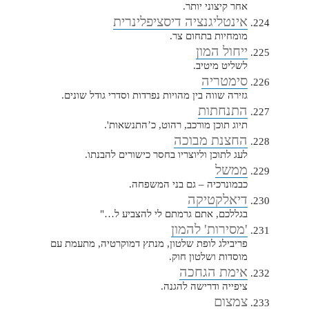
אחר קיצוני יותר.
אינטליגנציה דיסציפלינרית
מומחיות בתחום צר.
ייחול המון
לשליט מיטיב.
סימטריה
גזירה שווה בין מהויות נפרדות וסדרי גודל שונים.
התנחתות
תיוג תוכן מורכב, רהוט, כ’התנשאות'.
החצנת מבוכה
לעג לתוכן וליוצריו בחסר כישורים להבנתו.
ממשל
כבמונרכיה – גם בני המשפחה.
דיאלקטיקה
בגללכם, אתם גרמתם לי להצביע ל…"
'מסירות' להמון
פריבילג לופת שלטון, מנתץ דמוקרטיה, מתעמת עם
מוסדות ושלטון חוק.
אימת הגחכה
ציפייה ודרישה להגנה.
צמצום