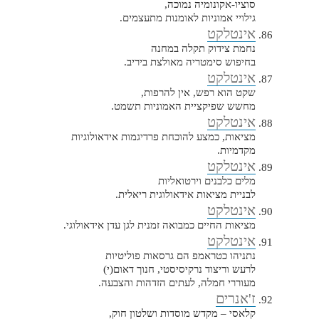
סוציו-אקונומיה נמוכה,
גילויי אמוניות לאומנות מתעצמים.
אינטלקט
נחמת צידוק תקלה במחנה
בחיפוש סימטריה מאולצת ביריב.
אינטלקט
שקט הוא רפש, אין להרפות,
מחשש שפיקציית האמוניות תשמט.
אינטלקט
מציאות, כמצע להוכחת פרדיגמות אידאולוגיות
מקדמיות.
אינטלקט
מלים כלבנים וירטואליות
לבניית מציאות אידאולוגית ריאלית.
אינטלקט
מציאות החיים כמבואה זמנית לגן עדן אידאולוגי.
אינטלקט
נתניהו כטראמפ הם גרסאות פוליטיות
לרעש וריצוד נרקיסיסטי, חנוך דאום(י)
מעוררי חמלה, לעתים הזדהות והצבעה.
ז'אנרים
קלאסי – מקדש מוסדות ושלטון חוק,