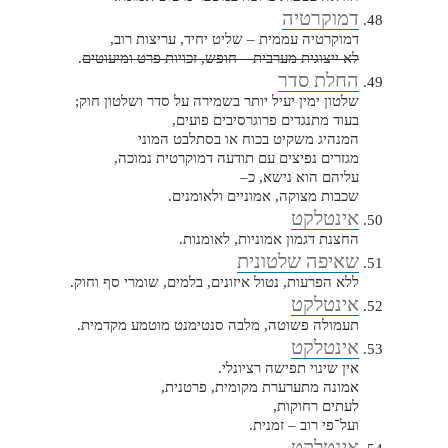
דמוקרטיה
דמוקרטיה עממית – שליט יחיד, עריצות רוב,
לא ייצוגית מערבית – חופש, זכויות פרט ומיעוטים
.
החלת סדר
שלטון ימין יעיל יותר בשמירה על סדר ושלטון חוק;
בעוד מתנגדים פרוגרסיבים פועים,
המנהיג משקיט בכוח או בסתלבט המוני
מגזרים נפיצים עם תודעה דמוקרטית נמוכה,
עליהם הוא נישא, כ–
שכבות מצוקה, אמוניים ולאומנים.
אינטלקט
החצנת דגמון אמוניות, לאומנות.
שאיפה שלטונית
ללא הפרעות, נטול איזונים, בלמים, שומרי סף וחוק.
אינטלקט
תעמולה פשוטה, מלבה סנטימנט מוטמע מקדמית.
אינטלקט
אין שינוי תפישה רציונלי.
אמונה מתערערת מקומית, פרטנית,
לעתים רחוקות,
ועל־פי רוב – זמנית.
אינטלקט