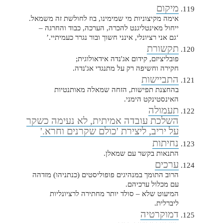
מיקום
אימה מקיצוניות מי שמימינו, בוז לחולשת זה משמאל.
ייחול מאינטליגנט להכרה, הערכה, כבוד והחרגה –
‘גם אני רציונלי, אינני חשוך ובור נגרר כעמיתיי.’
תקשורת
פובליציזם, קידום אג'נדה אידאולוגית;
חקירה וחשיפה רק על מתנגדי אג'נדה.
התביישות
בהחצנת תפישות, הזחה שמאלה מאותנטיות
האינסטינקט הימני.
תעמולה
השלכת עובדה אמיתית, לא נעימה כשקר
על יריב, ליצירת 'כולם שקרנים וחרא.'
נחיתות
התנאות בקשר עם שמאלן.
ערכים
הרוב התומך במנהיגים פופוליסטים (כנתניהו) מזדהה
עם מכלול ערכיהם.
המיעוט שלא – סולד יותר מחתירה לרציונליות
ליברלית.
דמוקרטיה