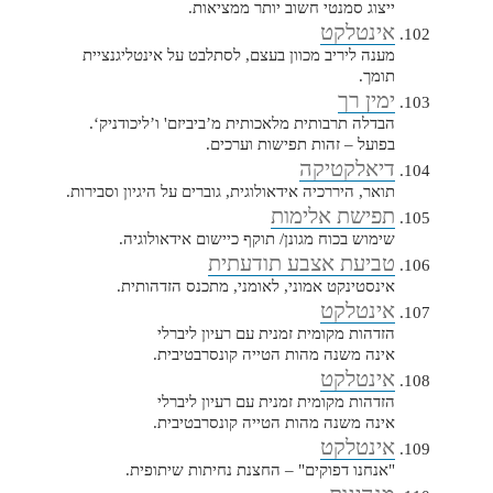
ייצוג סמנטי חשוב יותר ממציאות.
אינטלקט
מענה ליריב מכוון בעצם, לסתלבט על אינטליגנציית
תומך.
ימין רך
הבדלה תרבותית מלאכותית מ’ביביזם' ו’ליכודניק‘.
בפועל – זהות תפישות וערכים.
דיאלקטיקה
תואר, היררכיה אידאולוגית, גוברים על היגיון וסבירות.
תפישת אלימות
שימוש בכוח מגונן/ תוקף כיישום אידאולוגיה.
טביעת אצבע תודעתית
אינסטינקט אמוני, לאומני, מתכנס הזדהותית.
אינטלקט
הזדהות מקומית זמנית עם רעיון ליברלי
אינה משנה מהות הטייה קונסרבטיבית.
אינטלקט
הזדהות מקומית זמנית עם רעיון ליברלי
אינה משנה מהות הטייה קונסרבטיבית.
אינטלקט
"אנחנו דפוקים" – החצנת נחיתות שיתופית.