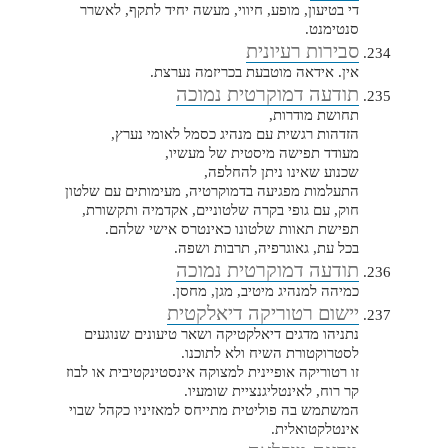
די בטיעון, מופע, חיווי, מעשה יחיד לתקף, לאשרר
סנטימנט.
סבירות רעיונית
אין. אידאה מוטבעת בכריזמה נערצת.
תודעה דמוקרטית נמוכה
תחושת מודרות,
הזדהות רגשית עם מנהיג כסמל לאומי נערץ,
מעודד תפישה מיסטית של מעשיו,
שכנוע שאינו ניתן להחלפה,
התעלמות מפגיעה בדמוקרטיה, מעימותים עם שלטון
חוק, עם גופי בקרה שלטוניים, אקדמיה ותקשורת,
תפישת תאוות שלטונו כאינטרס אישי שלהם.
בכל עת, גאוגרפיה, תרבות ושפה.
תודעה דמוקרטית נמוכה
כמיהה למנהיג מיטיב, מגן, מחסן.
יישום רטוריקה דיאלקטית
נתניהו מדגים דיאלקטיקה ושאר טיעונים שנוגעים
לסטרוקטורת השיח ולא לתוכנו.
זו רטוריקה אופיינית למצוקה אינסטינקטיבית או לבוז
קר רוח, לאינטליגנציית שומעיו.
המשתמש בה פוליטית מתייחס למאזיניו כקהל שבוי
אינטלקטואלית.