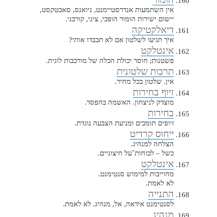
אין השתמעות אנדרסטיימנט, ניואנס, סאבטקסט,
יישום ישירות הומור הופכי, ציני, קורבני.
דיאלקטיקה
איך תגיעו לשלטון אם לא תכבדו אותי?
אינטלקט
פשטנות; חוסר יכולת הכלה של מורכבות לוגית.
תרבות שלטונית
אין. שלטון בכל מחיר.
זיוף בחירות
מוצדק לניצחון. האשמה בהפסד.
בחירות
זיופים תומכים ומניעת הצבעה נוגדת.
ייחוס קרדיט
הצלחה למנהיג.
כשל – לכוחות־על חיצוניים.
אינטלקט
מחוייבות למימוש סנטימנט.
לא לאמת.
התנייה
לסנטימנט אידאה, אל, מנהיג. לא לאמת.
מנהיג