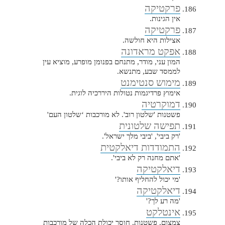
פרקטיקה
אין הגינות.
פרקטיקה
אצילות היא חולשה.
אפקט מראדונה
המון עני, מודר, מתנחם בפנומן מופרע, מוציא עין
לממסד שבע, מתנשא.
מימוש סנטימנט
אימוץ פרדיגמות נטולות היררכיה לוגית.
דמוקרטיה
פשטנות 'שלטון רוב'. לא מורכבות ‘שלטון העם'
תפישה שלטונית
'רק ביבי', 'ביבי מלך ישראל'.
התמודדות דיאלקטית
'אתם מחנה רק לא ביבי'.
דיאלקטיקה
'מי יכול להחליף אותו?'
דיאלקטיקה
'מה רע לך?'
אינטלקט
צמצום. פשטנות. חוסר יכולת הכלה של מורכבות