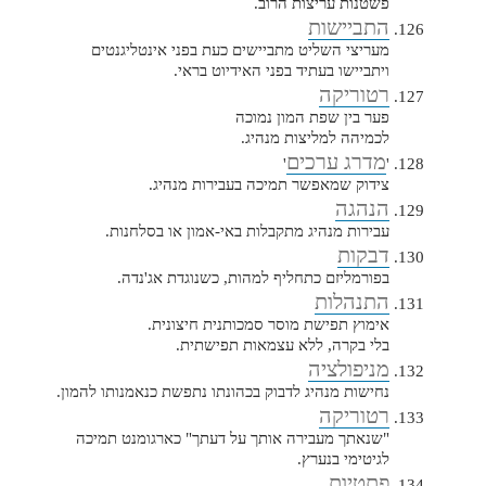
פשטנות עריצות הרוב.
התביישות
מעריצי השליט מתביישים כעת בפני אינטליגנטים
ויתביישו בעתיד בפני האידיוט בראי.
רטוריקה
פער בין שפת המון נמוכה
לכמיהה למליצות מנהיג.
מדרג ערכים
'
'
צידוק שמאפשר תמיכה בעבירות מנהיג.
הנהגה
עבירות מנהיג מתקבלות באי-אמון או בסלחנות.
דבקות
בפורמליזם כתחליף למהות, כשנוגדת אג'נדה.
התנהלות
אימוץ תפישת מוסר סמכותנית חיצונית.
בלי בקרה, ללא עצמאות תפישתית.
מניפולציה
נחישות מנהיג לדבוק בכהונתו נתפשת כנאמנותו להמון.
רטוריקה
"שנאתך מעבירה אותך על דעתך" כארגומנט תמיכה
לגיטימי בנערץ.
פתטיות