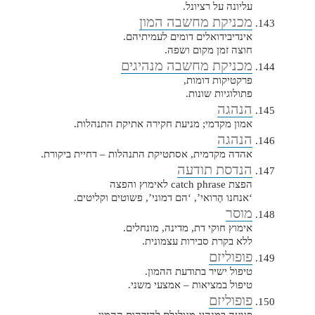
עליונה על רציונל.
מכניקת מחשבה המון
אינדיבידואלים דומים לעמיתיהם.
חוצה זמן מקום ושפה.
מכניקת מחשבה מנהיגים
פרקטיקות דומות,
פתולוגיות שונות.
הנהגה
אמון מקדמי; מניעת חקירה אתיקת התנהלות.
הנהגה
אהדה מקדמית, אסתטיקת התנהלות – דחיית ביקורת.
הנדסת תודעה
הפצת catch phrase לאימוץ והפצה
‘אנחנו הֶרואי’, ‘הם דמוני’, פשוטים וקליטים.
מוסר
אימוץ חוקי דת, מדינה, מונחלים.
ללא בקרת סבירות עצמונית.
פופוליזם
טיפול ישיר בתודעת ההמון.
טיפול במציאות – אמצעי משני.
פופוליזם