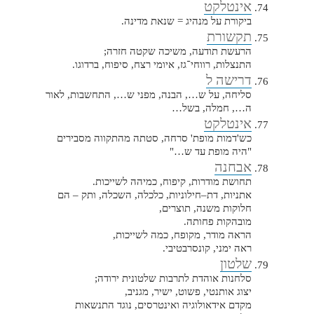
אינטלקט
ביקורת על מנהיג = שנאת מדינה.
תקשורת
הרעשת תודעה, משיכה שקטה חזרה;
התנצלות, רווחי־גז, איומי רצח, סיפוח, ברדוגו.
דרישה ל
סליחה, על ש…, הבנה, מפני ש…, התחשבות, לאור
ה…, חמלה, בשל…
אינטלקט
כש'דמות מופת' סרחה, סטתה מהתקווה מסבירים
"היה מופת עד ש…"
אבחנה
תחושת מודרות, קיפוח, כמיהה לשייכות.
אתניות, דת–חילוניות, כלכלה, השכלה, ותק – הם
חלוקות משנה, תוצרים,
מובהקות פחותה.
הראה מודר, מקופח, כמה לשייכות,
ראה ימני, קונסרבטיבי.
שלטון
סלחנות אוהדת לתרבות שלטונית ירודה;
יצוג אותנטי, פשוט, ישיר, מגניב,
מקדם אידאולוגיה ואינטרסים, נוגד התנשאות