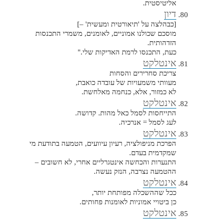
אליטיסטית.
דיון
[כבהלצה על 'תיאורטית ומעשית' –]
מוסכם שכולנו אמוניים, לאומנים, משמרי התכנסות
הזדהותית.
כעת, התכנסו לרמת האדיקות שלי."
אינטלקט
צריכת סחרירים והסחות
מעוותי משמעויות של עובדה כואבת,
לא כמזור, אלא, כנחמה מאלחשת.
אינטלקט
התייחסות לסמל כאל מהות. קדושה.
לעג לסמל = אנרכיה.
אינטלקט
הפרכת מניפולציה, רעיון עיוועים, הטמעה בתודעת מי
שמקדמית בעדם.
התנערות והכחשה אינטגרליים אחרי, לא חשובים –
ההטמעה נצרבה, הנזק נעשה.
אינטלקט
ככל שההשכלה מפותחת יותר,
כן ביטויי אמוניות לאומנות פחותים.
אינטלקט