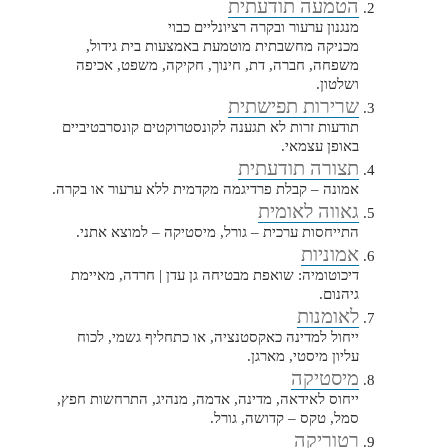
הטמעה תודעתית
מנגנון ערעור ובקרה רציונליים כבוי
מכניקה מחשבתית מוטמעת באמצעות בית גידול,
משפחה, חברה, דת, חינוך, חקיקה, משפט, אכיפה
ושלטון.
שרירות תפישתית
תודעות זרות לא תגענה לקונסטרוקטים קונסרבטיביים
באופן עצמאי.
תצורה תודעתית
אמונה – קבלת פרדיגמה מקדמית ללא ערעור או בקרה.
גאווה לאומית
התייחסות ערכית – גורל, מיסטיקה – למוצא אתני.
אמוניות
דיכוטומיה: שואפת מבטיחה גן עדן | חרדה, מאיימת
גיהנום.
לאומנות
ייחול למדינה כאקסטנציה, או כתחליף גשמי, לכוח
עליון מיסטי, מארגן.
מיסטיקה
ייחוס לאידאה, מדינה, אדמה, מנהיג, התרחשות חפץ,
סמל, טקס – קדושה, גורל.
רטוריקה