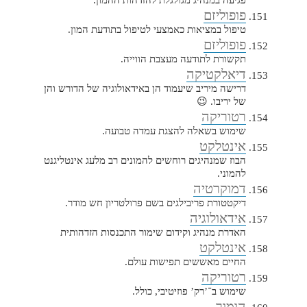
פגיעה במנהיג מגולגלת להזדהות ההמון.
פופוליזם
טיפול במציאות כאמצעי לטיפול בתודעת המון.
פופוליזם
תקשורת לתודעה מעצבת הווייה.
דיאלקטיקה
דרישה מיריב שיעמוד הן באידאולוגיה של הדורש והן
של יריבו. 😉
רטוריקה
שימוש בשאלה להצגת עמדה טבועה.
אינטלקט
הבוז שמנהיגים רוחשים להמונים רב מלעג אינטליגנט
להמוני.
דמוקרטיה
דיקטטורת פריבילגים בשם פרולטריון חש מודר.
אידאולוגיה
האדרת מנהיג וקידום שימור התכנסות הזדהותית
אינטלקט
החיים מאששים תפישות עולם.
רטוריקה
שימוש ב־’רק’ פוזיטיבי, כולל.
הומור