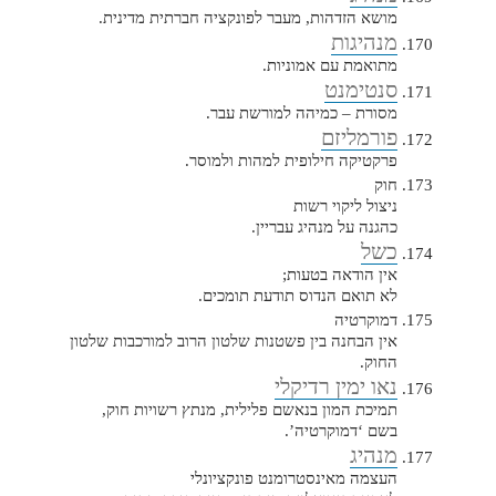
מושא הזדהות, מעבר לפונקציה חברתית מדינית.
מנהיגות
מתואמת עם אמוניות.
סנטימנט
מסורת – כמיהה למורשת עבר.
פורמליזם
פרקטיקה חילופית למהות ולמוסר.
חוק
ניצול ליקוי רשות
כהגנה על מנהיג עבריין.
כשל
אין הודאה בטעות;
לא תואם הנדוס תודעת תומכים.
דמוקרטיה
אין הבחנה בין פשטנות שלטון הרוב למורכבות שלטון
החוק.
נאו ימין רדיקלי
תמיכת המון בנאשם פלילית, מנתץ רשויות חוק,
בשם ‘דמוקרטיה’.
מנהיג
העצמה מאינסטרומנט פונקציונלי