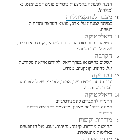
הנעה לפעולה באמצעות ביטויים פונים לסנטימנט, כ-
'מולדת'.
מעבר לפונקציונליות
כמיהה למנהיג על־אדם, מושא הערצה והזדהות
רגשית.
דיאלקטיקה
סנטימנט התכנסות הזדהותית למנהיג, קבוצה או רעיון,
שקול לטיעון רציונלי.
הקרבה
תשלום בחיים או בערך ריאלי לקידום אידאה מקודשת;
אל, מדינה, קולקטיב, מנהיג.
רטוריקה
עוררות סנטימנט רגשי, אמוני, לאומני, שקול לארגומנט
לוגי רהוט ותקף.
דיאלקטיקה
התנייה להסברים קונספירטיביים
אמונה בכוח־על מארגן, מועצמת בתחושת רדיפה
קורבנית.
מודרות וקיפוח
תחושות מודרות, קיפוח, נחיתות, זעם, מול הנתפשים
כאליטות מתנשאות.
מרחב ציבורי