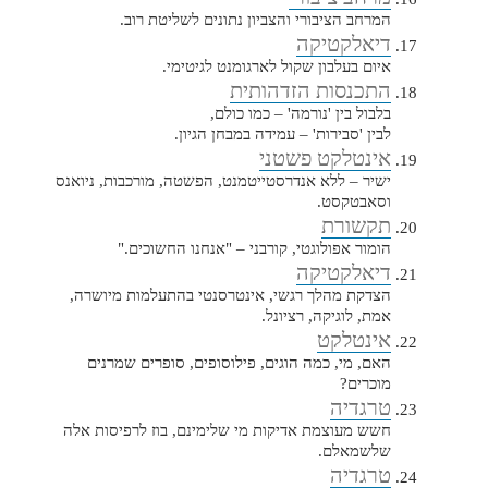
המרחב הציבורי והצביון נתונים לשליטת רוב.
דיאלקטיקה
איום בעלבון שקול לארגומנט לגיטימי.
התכנסות הזדהותית
בלבול בין 'נורמה' – כמו כולם,
לבין 'סבירות' – עמידה במבחן הגיון.
אינטלקט פשטני
ישיר – ללא אנדרסטייטמנט, הפשטה, מורכבות, ניואנס
וסאבטקסט.
תקשורת
הומור אפולוגטי, קורבני – "אנחנו החשוכים."
דיאלקטיקה
הצדקת מהלך רגשי, אינטרסנטי בהתעלמות מיושרה,
אמת, לוגיקה, רציונל.
אינטלקט
האם, מי, כמה הוגים, פילוסופים, סופרים שמרנים
מוכרים?
טרגדיה
חשש מעוצמת אדיקות מי שלימינם, בוז לרפיסות אלה
שלשמאלם.
טרגדיה