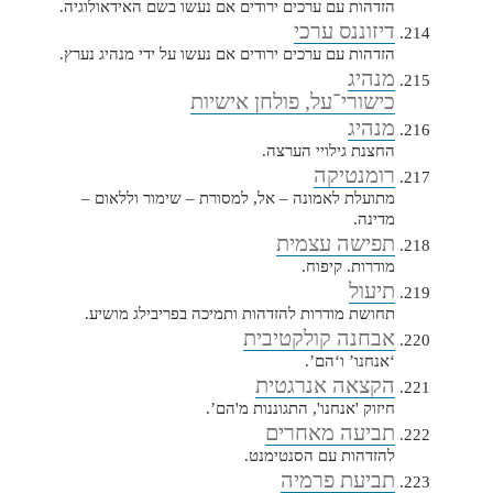
הזדהות עם ערכים ירודים אם נעשו בשם האידאולוגיה.
דיזוננס ערכי
הזדהות עם ערכים ירודים אם נעשו על ידי מנהיג נערץ.
מנהיג
כישורי־על, פולחן אישיות
מנהיג
החצנת גילויי הערצה.
רומנטיקה
מתועלת לאמונה – אל, למסורת – שימור וללאום –
מדינה.
תפישה עצמית
מודרות. קיפוח.
תיעול
תחושת מודרות להזדהות ותמיכה בפריבילג מושיע.
אבחנה קולקטיבית
‘אנחנו’ ו‘הם’.
הקצאה אנרגטית
חיזוק 'אנחנו', התגוננות מ'הם’.
תביעה מאחרים
להזדהות עם הסנטימנט.
תביעת פרמיה