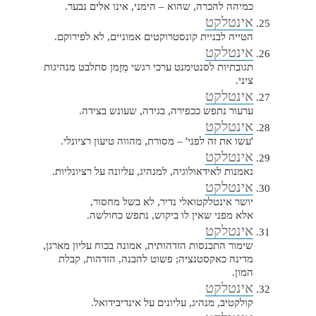
כמיהה להכרה, שהוא – הימני, אינו אלים נבער.
אינטלקט
הטייה לבניית קונסטרוקטים אמוניים, לא לפירוקם.
אינטלקט
תגובתיות לסנטימנט ערכי רגשי מְזָמן סתלבט מנהיגות
ציני.
אינטלקט
ערעור נתפש ככפירה, בגידה, שעונש בצידה.
אינטלקט
'עשו את זה לפני' – מסורת, מהווה טיעון רציונלי.
אינטלקט
נאמנות לאידאולוגיה, למנהיג, עליונה על רציונליות.
אינטלקט
יושר אינטלקטואלי נדיר, לא בשל מחסור,
אלא מפני שאין לו ביקוש, נתפש כחולשה.
אינטלקט
שימור התכנסות הזדהותית, אמונה בכוח עליון מארגן,
מדינה כאקסטנציה; פשוט להבנה, הזדהות, קבלת
המון.
אינטלקט
קולקטיב, מנהיג, עליונים על אינדיבידואל.