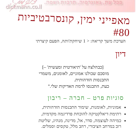
מאפייני ימין, קונסרבטיביות
#80
הערכת משך קריאה:
< 1
שיחקת'ותה, הפעם קיצרתי
דיון
[כבהלצה על 'תיאורטית ומעשית' –]
מוסכם שכולנו אמוניים, לאומנים, משמרי
התכנסות הזדהותית.
כעת, התכנסו לרמת האדיקות שלי."
סוגיות פרט – חברה – ריבון
אמוניות, לאומנות, שימור התכנסות הזדהותית,
רתימת דיאלקטיקה להוכחת פרדיגמה מקדמית,
כמיהה לעוצמה, סדר, אל, מדינה, מנהיג, שליטת
רוב במרחב הציבורי, רהב מלל, טקסים וסמלים.