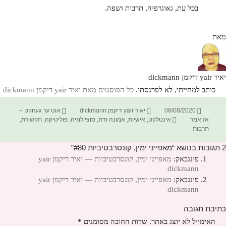
בכל עת, גאוגרפיה, תרבות ושפה.
מאת
יאיר yair דיקמן dickmann
כותב למחייתי, לא לפרנסתי.
כל הפוסטים מאת יאיר yair דיקמן dickmann‏
פורסם
מחבר
קטגוריות
08/08/2020
יאיר yair דיקמן dickmann
אוט ער געזוקט –
בתאריך
תגיות
אז אמר
אינטלקט
,
אישיות
,
אמונה ודת
,
סוציולוגיה
,
פוליטיקה
,
תקשורת
,
תרבות
2 תגובות בנושא “מאפייני ימין, קונסרבטיביות #80”
פינגבאק:
מאפייני ימין, קונסרבטיביות — יאיר דיקמן yair
dickmann
פינגבאק:
מאפייני ימין, קונסרבטיביות — יאיר דיקמן yair
dickmann
כתיבת תגובה
האימייל לא יוצג באתר.
שדות החובה מסומנים
*