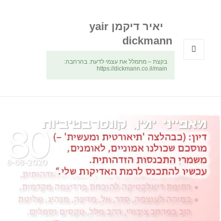
יאיר דיקמן yair
dickmann
בקצת – מתמלל את עצמי לדעת. בהרחבה:
תפריטים
https://dickmann.co.il/main
ווידג'טים