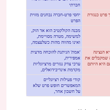
חברתי
 פרט כנגזרת
יחסי פרט-חברה נבחנים מזוית
הפרט
מבנה הקולקטיב הוא אד הוק,
למשימה, מטרה מסויימת,
ואינו מהווה מהות כשלעצמה,
א הנציגה
'אמת' הניתנת להוכחה מדעית
ה שמקבלים את
אמפירית,
ם היא היותם
ערכי צדק נגזרים מרציונליות
מקדמת אינדיבידואלים,
קודי פעילות רציונליים
המאפשרים חופש פרט שלא
על חשבון אחר,