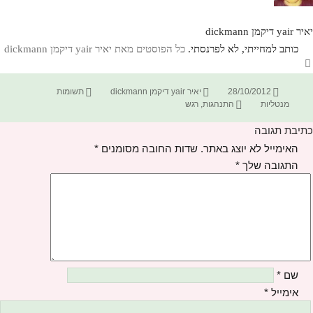
יאיר yair דיקמן dickmann
כותב למחייתי, לא לפרנסתי.
כל הפוסטים מאת יאיר yair דיקמן dickmann‏
פורסם
מחבר
קטגוריות
28/10/2012
יאיר yair דיקמן dickmann
תשומות
בתאריך
תגיות
מנטליות
התנהגות
,
רגש
כתיבת תגובה
האימייל לא יוצג באתר.
שדות החובה מסומנים
*
התגובה שלך
*
שם
*
אימייל
*